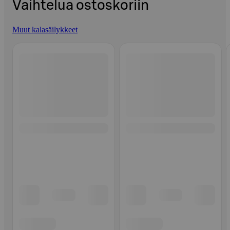
Vaihtelua ostoskoriin
Muut kalasäilykkeet
Ohita listaus