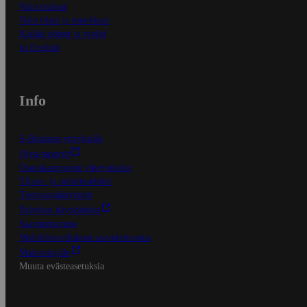
Näin maksat
Näin tilaat ja muokkaat
Kaikki ohjeet ja vinkit
In English
Info
S-Business yrityksille
Oiva-raportit
Osuuskauppojen yhteystiedot
Tilaus- ja toimitusehdot
Tietosuojakäytäntö
Palvelun käyttöehdot
Saavutettavuus
Mobiilisovelluksen saavutettavuus
Mainostajalle
Muuta evästeasetuksia