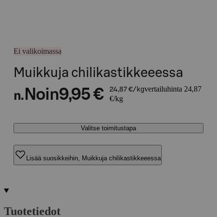
Ei valikoimassa
Muikkuja chilikastikkeeessa
vertailuhinta 24,87
Noin
9,95 €
24,87 €/kg
n.
€/kg
Valitse toimitustapa
Lisää suosikkeihin, Muikkuja chilikastikkeeessa
Tuotetiedot