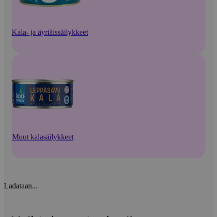
Kala- ja äyriäissäilykkeet
Muut kalasäilykkeet
Ladataan...