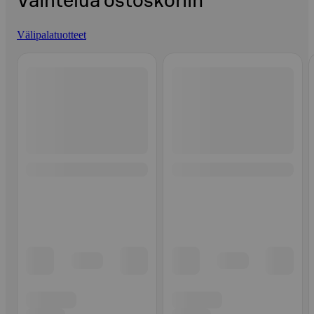
Vaihtelua ostoskoriin
Välipalatuotteet
Ohita listaus