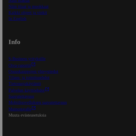
Näin maksat
Näin tilaat ja muokkaat
Kaikki ohjeet ja vinkit
In English
Info
S-Business yrityksille
Oiva-raportit
Osuuskauppojen yhteystiedot
Tilaus- ja toimitusehdot
Tietosuojakäytäntö
Palvelun käyttöehdot
Saavutettavuus
Mobiilisovelluksen saavutettavuus
Mainostajalle
Muuta evästeasetuksia