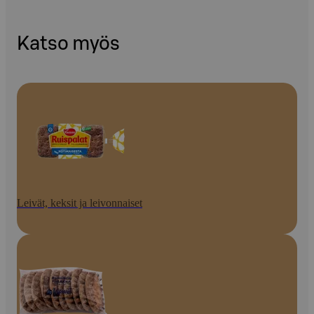
Katso myös
Leivät, keksit ja leivonnaiset