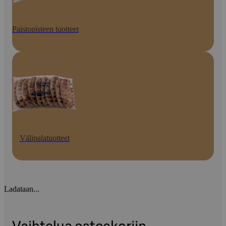
Paistopisteen tuotteet
Välipalatuotteet
Ladataan...