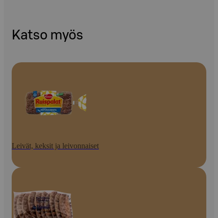
Katso myös
Leivät, keksit ja leivonnaiset