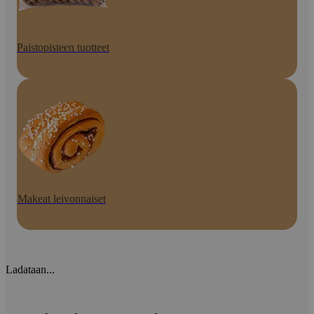
Paistopisteen tuotteet
Makeat leivonnaiset
Ladataan...