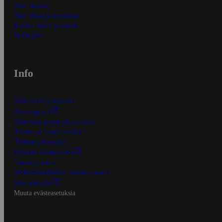
Näin maksat
Näin tilaat ja muokkaat
Kaikki ohjeet ja vinkit
In English
Info
S-Business yrityksille
Oiva-raportit
Osuuskauppojen yhteystiedot
Tilaus- ja toimitusehdot
Tietosuojakäytäntö
Palvelun käyttöehdot
Saavutettavuus
Mobiilisovelluksen saavutettavuus
Mainostajalle
Muuta evästeasetuksia