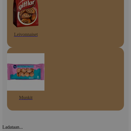
Leivonnaiset
Munkit
Ladataan...