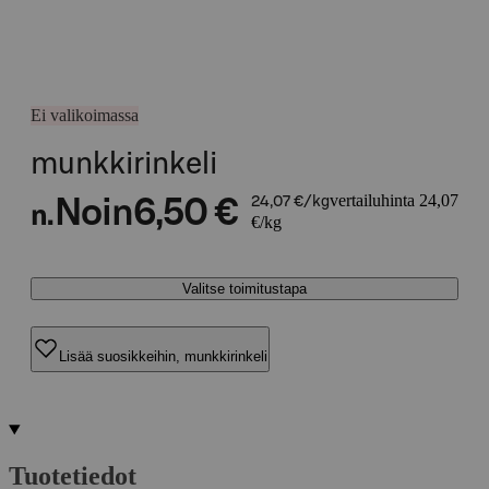
Ei valikoimassa
munkkirinkeli
vertailuhinta 24,07
Noin
6,50 €
24,07 €/kg
n.
€/kg
Valitse toimitustapa
Lisää suosikkeihin, munkkirinkeli
Tuotetiedot