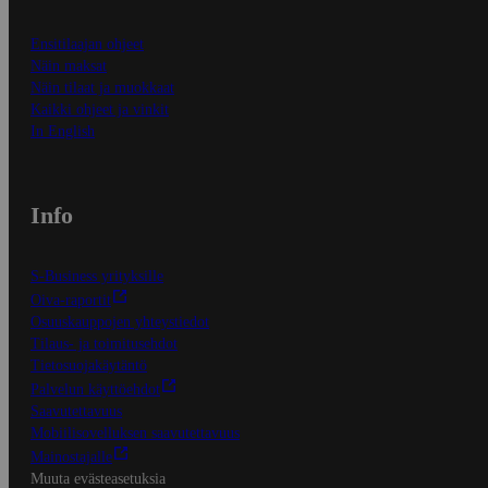
Ensitilaajan ohjeet
Näin maksat
Näin tilaat ja muokkaat
Kaikki ohjeet ja vinkit
In English
Info
S-Business yrityksille
Oiva-raportit
Osuuskauppojen yhteystiedot
Tilaus- ja toimitusehdot
Tietosuojakäytäntö
Palvelun käyttöehdot
Saavutettavuus
Mobiilisovelluksen saavutettavuus
Mainostajalle
Muuta evästeasetuksia