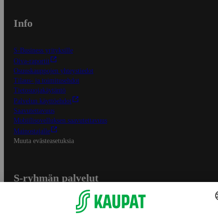
Info
S-Business yrityksille
Oiva-raportit
Osuuskauppojen yhteystiedot
Tilaus- ja toimitusehdot
Tietosuojakäytäntö
Palvelun käyttöehdot
Saavutettavuus
Mobiilisovelluksen saavutettavuus
Mainostajalle
Muuta evästeasetuksia
S-ryhmän palvelut
S-ryhmä
Asiakasomistajuus