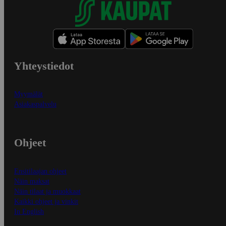
Yhteystiedot
Myymälät
Asiakaspalvelu
Ohjeet
Ensitilaajan ohjeet
Näin maksat
Näin tilaat ja muokkaat
Kaikki ohjeet ja vinkit
In English