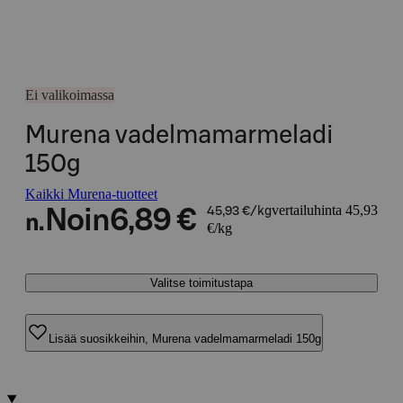
Ei valikoimassa
Murena vadelmamarmeladi
150g
Kaikki Murena-tuotteet
vertailuhinta 45,93
Noin
6,89 €
45,93 €/kg
n.
€/kg
Valitse toimitustapa
Lisää suosikkeihin, Murena vadelmamarmeladi 150g