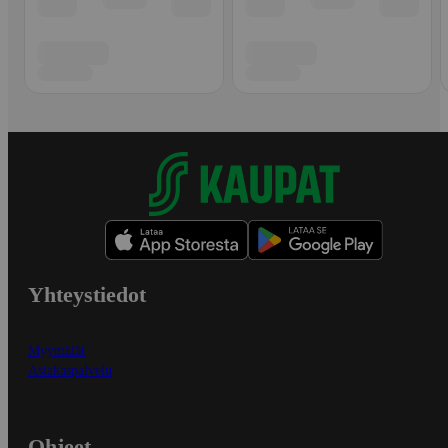
Yhteystiedot
Myymälät
Asiakaspalvelu
Ohjeet