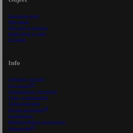
Ensitilaajan ohjeet
Näin maksat
Näin tilaat ja muokkaat
Kaikki ohjeet ja vinkit
In English
Info
S-Business yrityksille
Oiva-raportit
Osuuskauppojen yhteystiedot
Tilaus- ja toimitusehdot
Tietosuojakäytäntö
Palvelun käyttöehdot
Saavutettavuus
Mobiilisovelluksen saavutettavuus
Mainostajalle