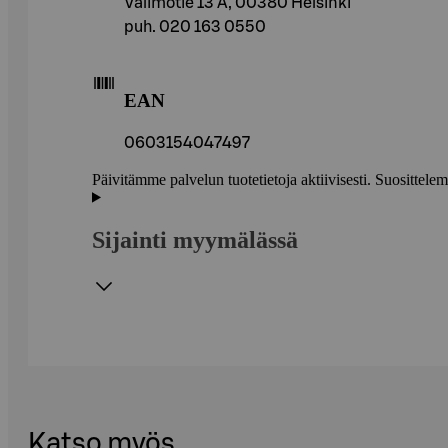
Valimotie 13 A, 00380 Helsinki
puh. 020 163 0550
EAN
0603154047497
Päivitämme palvelun tuotetietoja aktiivisesti. Suositte
Sijainti myymälässä
Katso myös