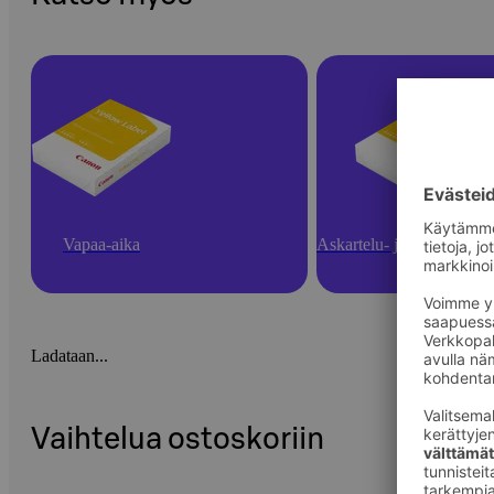
Vapaa-aika
Askartelu- ja toimistotarv
Ladataan...
Vaihtelua ostoskoriin