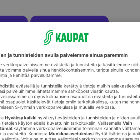
ikkeet
Lasten askartelu