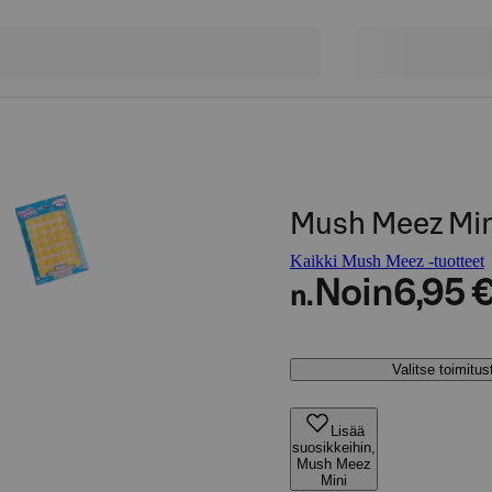
Mush Meez Min
Kaikki Mush Meez -tuotteet
Noin
6,95 
n.
Valitse toimitu
Lisää
suosikkeihin,
Mush Meez
Mini