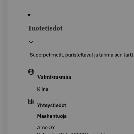
Tuotetiedot
Superpehmeät, puristeltavat ja tahmaisen tarttu
Valmistusmaa
Kiina
Yhteystiedot
Maahantuoja
Amo OY