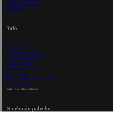
Kaikki ohjeet ja vinkit
In English
Info
S-Business yrityksille
Oiva-raportit
Osuuskauppojen yhteystiedot
Tilaus- ja toimitusehdot
Tietosuojakäytäntö
Palvelun käyttöehdot
Saavutettavuus
Mobiilisovelluksen saavutettavuus
Mainostajalle
Muuta evästeasetuksia
S-ryhmän palvelut