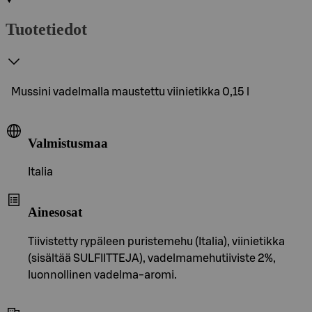
Tuotetiedot
Mussini vadelmalla maustettu viinietikka 0,15 l
Valmistusmaa
Italia
Ainesosat
Tiivistetty rypäleen puristemehu (Italia), viinietikka
(sisältää SULFIITTEJA), vadelmamehutiiviste 2%,
luonnollinen vadelma-aromi.