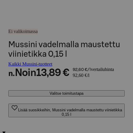
Ei valikoimassa
Mussini vadelmalla maustettu
viinietikka 0,15 l
Kaikki Mussini-tuotteet
vertailuhinta
Noin
13,89 €
92,60 €/l
n.
92,60 €/l
Valitse toimitustapa
Lisää suosikkeihin, Mussini vadelmalla maustettu viinietikka
0,15 l