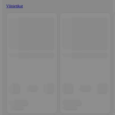
Viinietikat
Ohita listaus