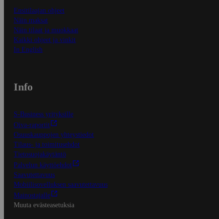
Ensitilaajan ohjeet
Näin maksat
Näin tilaat ja muokkaat
Kaikki ohjeet ja vinkit
In English
Info
S-Business yrityksille
Oiva-raportit
Osuuskauppojen yhteystiedot
Tilaus- ja toimitusehdot
Tietosuojakäytäntö
Palvelun käyttöehdot
Saavutettavuus
Mobiilisovelluksen saavutettavuus
Mainostajalle
Muuta evästeasetuksia