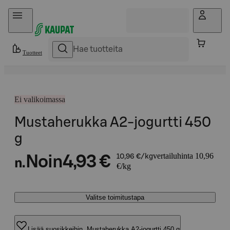
Hyppää sisältöön
Tuotteet
Ei valikoimassa
Mustaherukka A2-jogurtti 450
g
vertailuhinta 10,96
Noin
4,93 €
10,96 €/kg
n.
€/kg
Valitse toimitustapa
Lisää suosikkeihin, Mustaherukka A2-jogurtti 450 g