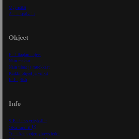
Myymälät
Asiakaspalvelu
Ohjeet
Ensitilaajan ohjeet
Näin maksat
Näin tilaat ja muokkaat
Kaikki ohjeet ja vinkit
In English
Info
S-Business yrityksille
Oiva-raportit
Osuuskauppojen yhteystiedot