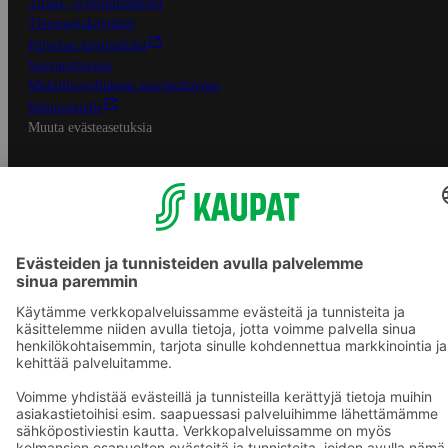
Tilaus- ja toimitusehdot
Tietosuojakäytäntö
Palvelun käyttöehdot
Saavutettavuus
Mobiilisovelluksen saavutettavuus
Mainostajalle
Muuta evästeasetuksia
S-ryhmän palvelut
S-ryhmä
Asiakasomistajuus
Yhteishyvä Ruoka -sovellus
S-ostoslista -sovellus
Prisma.fi
Sokos.fi
S-Pankki
Yhteishyvä
Sokos Hotels