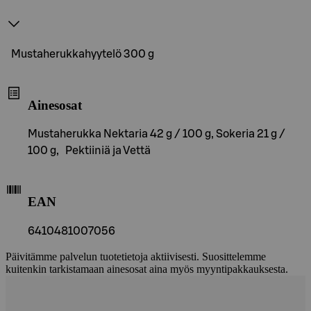
Mustaherukkahyytelö 300 g
Ainesosat
Mustaherukka Nektaria 42 g / 100 g, Sokeria 21 g /
100 g, Pektiiniä ja Vettä
EAN
6410481007056
Päivitämme palvelun tuotetietoja aktiivisesti. Suosittelemme
kuitenkin tarkistamaan ainesosat aina myös myyntipakkauksesta.