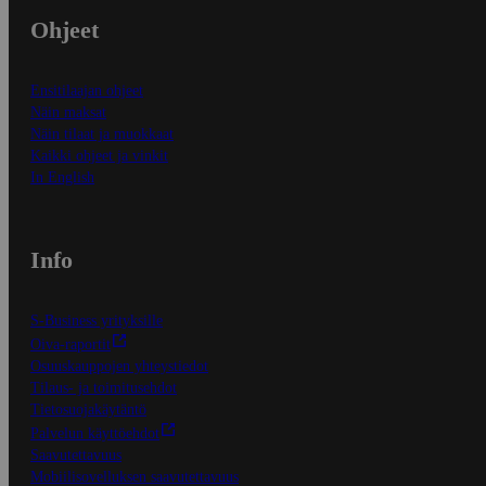
Ohjeet
Ensitilaajan ohjeet
Näin maksat
Näin tilaat ja muokkaat
Kaikki ohjeet ja vinkit
In English
Info
S-Business yrityksille
Oiva-raportit
Osuuskauppojen yhteystiedot
Tilaus- ja toimitusehdot
Tietosuojakäytäntö
Palvelun käyttöehdot
Saavutettavuus
Mobiilisovelluksen saavutettavuus