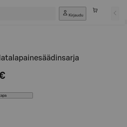
Kirjaudu
talapainesäädinsarja
 €
stapa