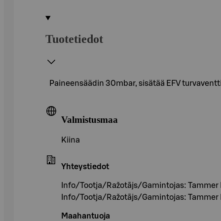
Tuotetiedot
Paineensäädin 30mbar, sisätää EFV turvaventtiili
Valmistusmaa
Kiina
Yhteystiedot
Info/Tootja/Ražotājs/Gamintojas: Tammer 
Info/Tootja/Ražotājs/Gamintojas: Tammer 
Maahantuoja