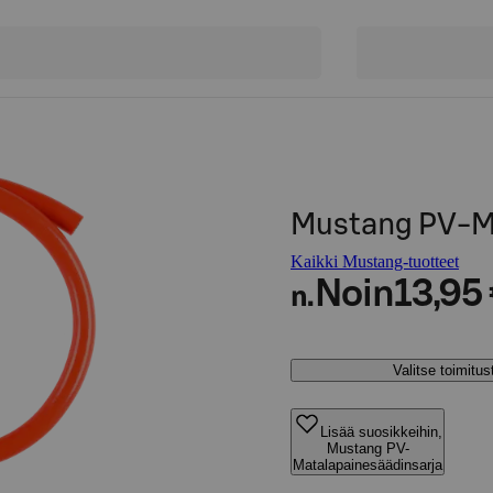
Mustang PV-Ma
Kaikki Mustang-tuotteet
Noin
13,95
n.
Valitse toimitu
Lisää suosikkeihin,
Mustang PV-
Matalapainesäädinsarja