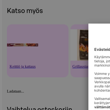
Katso myös
Keittiö ja kattaus
Grillaustarvikkeet
Ladataan...
Vaihtelua ostoskoriin