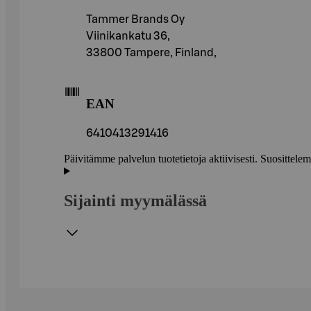
Tammer Brands Oy
Viinikankatu 36,
33800 Tampere, Finland,
EAN
6410413291416
Päivitämme palvelun tuotetietoja aktiivisesti. Suositte
Sijainti myymälässä