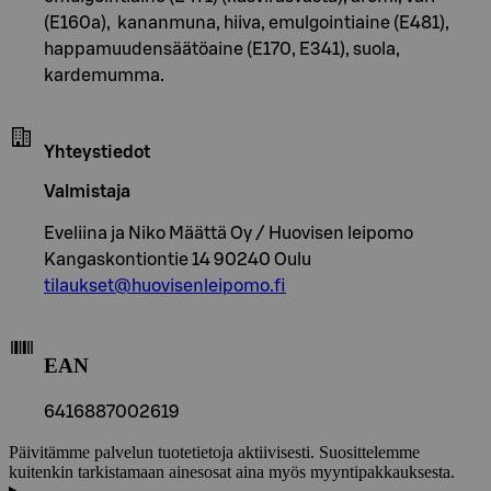
(E160a), kananmuna, hiiva, emulgointiaine (E481),
happamuudensäätöaine (E170, E341), suola,
kardemumma.
Yhteystiedot
Valmistaja
Eveliina ja Niko Määttä Oy / Huovisen leipomo
Kangaskontiontie 14 90240 Oulu
tilaukset@huovisenleipomo.fi
EAN
6416887002619
Päivitämme palvelun tuotetietoja aktiivisesti. Suosittelemme
kuitenkin tarkistamaan ainesosat aina myös myyntipakkauksesta.