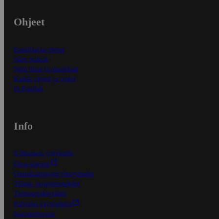
Ohjeet
Ensitilaajan ohjeet
Näin maksat
Näin tilaat ja muokkaat
Kaikki ohjeet ja vinkit
In English
Info
S-Business yrityksille
Oiva-raportit
Osuuskauppojen yhteystiedot
Tilaus- ja toimitusehdot
Tietosuojakäytäntö
Palvelun käyttöehdot
Saavutettavuus