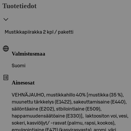
Tuotetiedot
Mustikkapiirakka 2 kpl / paketti
Valmistusmaa
Suomi
Ainesosat
VEHNÄJAUHO, mustikkahillo 40% [mustikka (35 %),
muunettu tärkkelys (E1422), sakeuttamisaine (E440),
säilöntäaine (E202), stbilointiaine (E509),
happamuudensäätöaine (E330)], laktoositon voi, vesi,
sokeri, kasviöljyt/ -rasvat (palmu, rapsi, kookos),
emulgointiaine (E471) (kasvirasvasta), aromi, väri