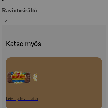
Ravintosisältö
Katso myös
Leivät ja leivonnaiset