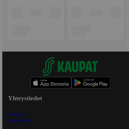
Yhteystiedot
Myymälät
Asiakaspalvelu