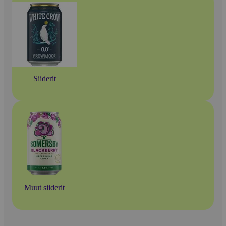
Siiderit
Muut siiderit