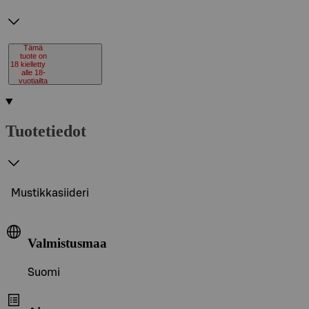
Tämä
tuote on
18
kielletty
alle 18-
vuotiailta
Tuotetiedot
Mustikkasiideri
Valmistusmaa
Suomi