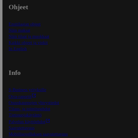
Ohjeet
Ensitilaajan ohjeet
Näin maksat
Näin tilaat ja muokkaat
Kaikki ohjeet ja vinkit
In English
Info
S-Business yrityksille
Oiva-raportit
Osuuskauppojen yhteystiedot
Tilaus- ja toimitusehdot
Tietosuojakäytäntö
Palvelun käyttöehdot
Saavutettavuus
Mobiilisovelluksen saavutettavuus