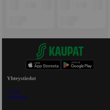
Yhteystiedot
Myymälät
Asiakaspalvelu