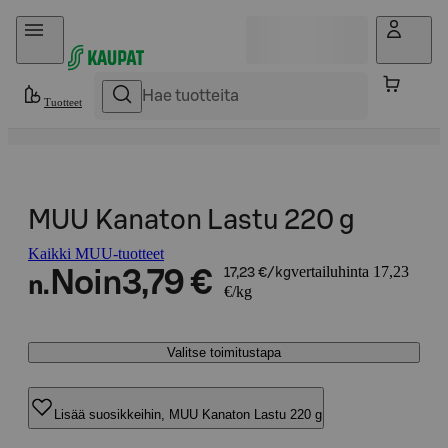
Hyppää sisältöön
Tuotteet
MUU Kanaton Lastu 220 g
Kaikki MUU-tuotteet
vertailuhinta 17,23
Noin
3,79 €
17,23 €/kg
n.
€/kg
Valitse toimitustapa
Lisää suosikkeihin, MUU Kanaton Lastu 220 g