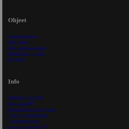
Ohjeet
Ensitilaajan ohjeet
Näin maksat
Näin tilaat ja muokkaat
Kaikki ohjeet ja vinkit
In English
Info
S-Business yrityksille
Oiva-raportit
Osuuskauppojen yhteystiedot
Tilaus- ja toimitusehdot
Tietosuojakäytäntö
Palvelun käyttöehdot