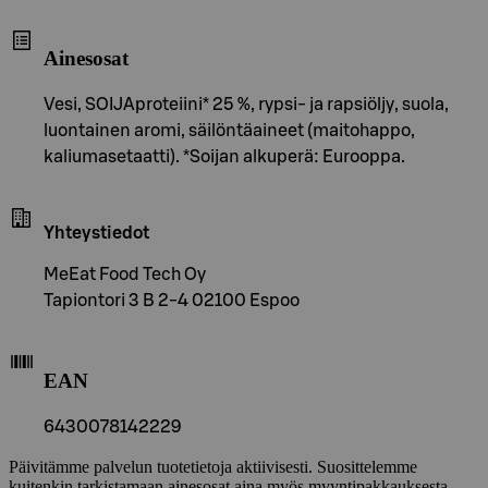
Ainesosat
Vesi, SOIJAproteiini* 25 %, rypsi- ja rapsiöljy, suola,
luontainen aromi, säilöntäaineet (maitohappo,
kaliumasetaatti). *Soijan alkuperä: Eurooppa.
Yhteystiedot
MeEat Food Tech Oy
Tapiontori 3 B 2-4 02100 Espoo
EAN
6430078142229
Päivitämme palvelun tuotetietoja aktiivisesti. Suosittelemme
kuitenkin tarkistamaan ainesosat aina myös myyntipakkauksesta.