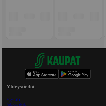
Yhteystiedot
Myymälät
Asiakaspalvelu