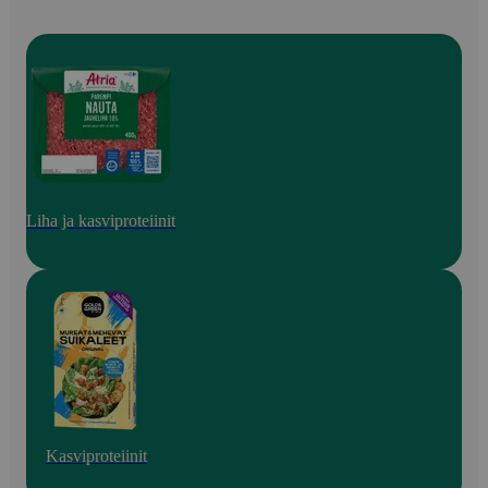
Liha ja kasviproteiinit
Kasviproteiinit