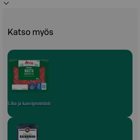
Katso myös
Liha ja kasviproteiinit