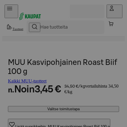
Hyppää sisältöön
Tuotteet
MUU Kasvipohjainen Roast Biif
100 g
Kaikki MUU-tuotteet
vertailuhinta 34,50
Noin
3,45 €
34,50 €/kg
n.
€/kg
Valitse toimitustapa
Lisää suosikkeihin, MUU Kasvipohjainen Roast Biif 100 g