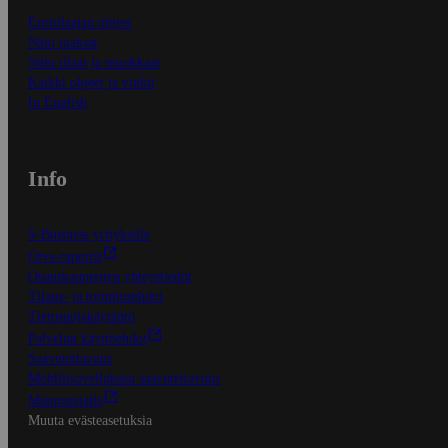
Ensitilaajan ohjeet
Näin maksat
Näin tilaat ja muokkaat
Kaikki ohjeet ja vinkit
In English
Info
S-Business yrityksille
Oiva-raportit
Osuuskauppojen yhteystiedot
Tilaus- ja toimitusehdot
Tietosuojakäytäntö
Palvelun käyttöehdot
Saavutettavuus
Mobiilisovelluksen saavutettavuus
Mainostajalle
Muuta evästeasetuksia