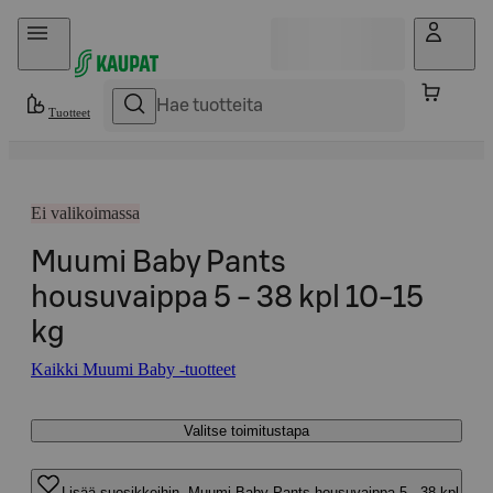
Hyppää sisältöön
Tuotteet
Ei valikoimassa
Muumi Baby Pants
housuvaippa 5 - 38 kpl 10-15
kg
Kaikki Muumi Baby -tuotteet
Valitse toimitustapa
Lisää suosikkeihin, Muumi Baby Pants housuvaippa 5 - 38 kpl