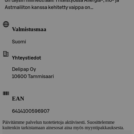
on täysin hiilineutraali! Yhteistyössä Allergia-, Iho- ja
Astmaliiton kanssa kehitetty vaippa on…
Valmistusmaa
Suomi
Yhteystiedot
Delipap Oy
10600 Tammisaari
EAN
6414100596907
Päivitämme palvelun tuotetietoja aktiivisesti. Suosittelemme
kuitenkin tarkistamaan ainesosat aina myös myyntipakkauksesta.