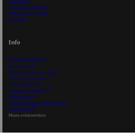
Näin maksat
Näin tilaat ja muokkaat
Kaikki ohjeet ja vinkit
In English
Info
S-Business yrityksille
Oiva-raportit
Osuuskauppojen yhteystiedot
Tilaus- ja toimitusehdot
Tietosuojakäytäntö
Palvelun käyttöehdot
Saavutettavuus
Mobiilisovelluksen saavutettavuus
Mainostajalle
Muuta evästeasetuksia