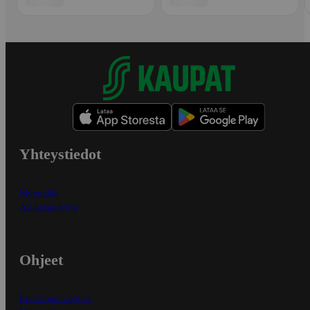
Yhteystiedot
Myymälät
Asiakaspalvelu
Ohjeet
Ensitilaajan ohjeet