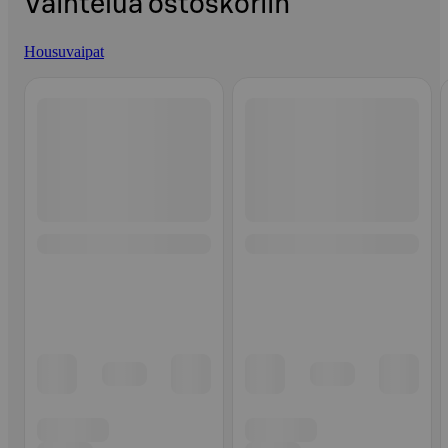
Vaihtelua ostoskoriin
Housuvaipat
Ohita listaus