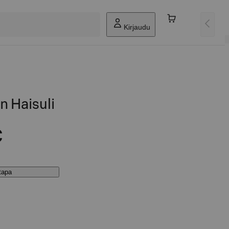
Kirjaudu
n Haisuli
€
stapa