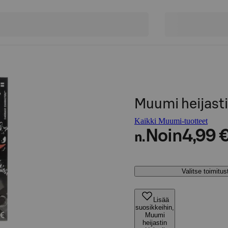
Muumi heijasti
Kaikki Muumi-tuotteet
Noin
4,99 
n.
Valitse toimitu
Lisää
suosikkeihin,
Muumi
heijastin