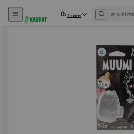
Hyppää sisältöön
Tuotteet