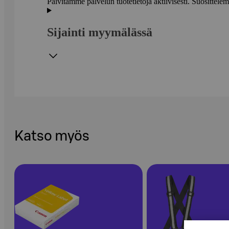
Päivitämme palvelun tuotetietoja aktiivisesti. Suositte
Sijainti myymälässä
Katso myös