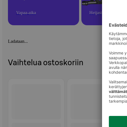
Vapaa-aika
Heijastimet
Ladataan...
Vaihtelua ostoskoriin
Ohita listaus