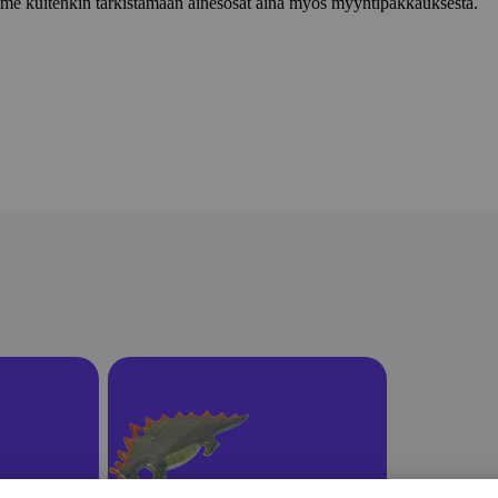
lemme kuitenkin tarkistamaan ainesosat aina myös myyntipakkauksesta.