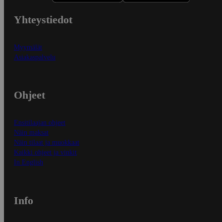
Yhteystiedot
Myymälät
Asiakaspalvelu
Ohjeet
Ensitilaajan ohjeet
Näin maksat
Näin tilaat ja muokkaat
Kaikki ohjeet ja vinkit
In English
Info