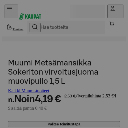
Hyppää sisältöön
Tuotteet
Muumi Metsämansikka
Sokeriton virvoitusjuoma
muovipullo 1,5 L
Kaikki Muumi-tuotteet
vertailuhinta 2,53 €/l
Noin
4,19 €
2,53 €/l
n.
Sisältää pantin 0,40 €
Valitse toimitustapa