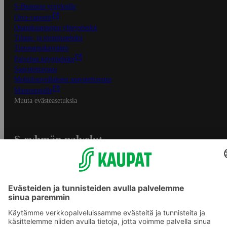
S-Business yrityksille
Oiva-raportit
Osuuskauppojen yhteystiedot
Tilaus- ja toimitusehdot
Tietosuojakäytäntö
Palvelun käyttöehdot
Saavutettavuus
Mobiilisovelluksen saavutettavuus
Mainostajalle
Muuta evästeasetuksia
S-ryhmän palvelut
S-ryhmä
Asiakasomistajuus
Yhteishyvä Ruoka -sovellus
S-ostoslista -sovellus
Prisma.fi
Sokos.fi