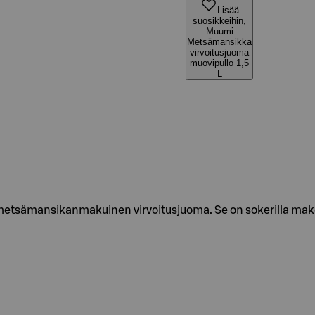
Lisää
suosikkeihin,
Muumi
Metsämansikka
virvoitusjuoma
muovipullo 1,5
L
ämansikanmakuinen virvoitusjuoma. Se on sokerilla makeut