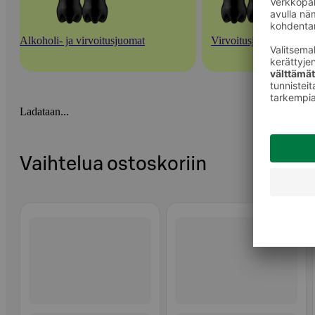
Alkoholi- ja virvoitusjuomat
Virvoitusjuomat
Ladataan...
Vaihtelua ostoskoriin
Ohita listaus