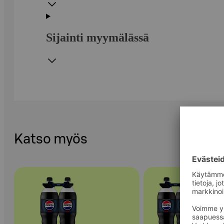
Sijainti myymälässä
Katso myös