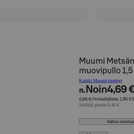
Muumi Metsäm
muovipullo 1,5
Kaikki Muumi-tuotteet
Noin
4,69 
n.
vertailuhinta 2,86 €/l
2,86 €/l
Sisältää pantin 0,40 €
Valitse toimitu