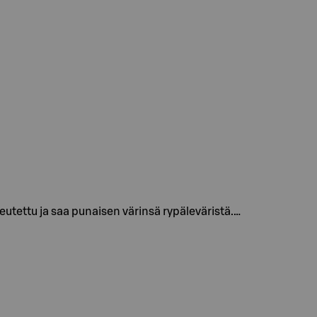
ettu ja saa punaisen värinsä rypäleväristä.…