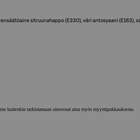
udensäätöaine sitruunahappo (E330), väri antosyaani (E163), s
lemme kuitenkin tarkistamaan ainesosat aina myös myyntipakkauksesta.