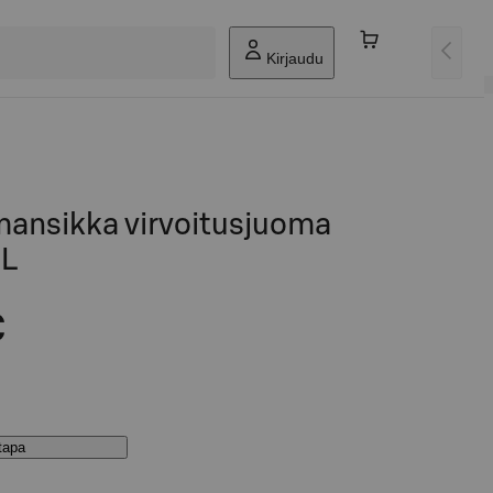
Kirjaudu
ansikka virvoitusjuoma
 L
€
stapa