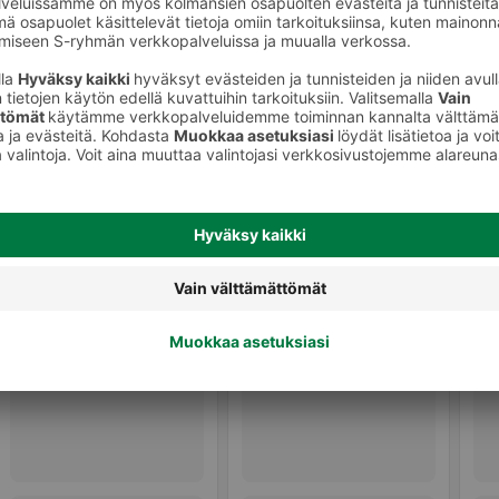
Lasten virvoitusjuomat