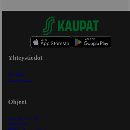
Yhteystiedot
Myymälät
Asiakaspalvelu
Ohjeet
Ensitilaajan ohjeet
Näin maksat
Näin tilaat ja muokkaat