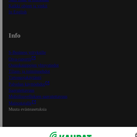
Kaikki ohjeet ja vinkit
In English
Info
S-Business yrityksille
Oiva-raportit
Osuuskauppojen yhteystiedot
Tilaus- ja toimitusehdot
Tietosuojakäytäntö
Palvelun käyttöehdot
Saavutettavuus
Mobiilisovelluksen saavutettavuus
Mainostajalle
Muuta evästeasetuksia
S-ryhmän palvelut