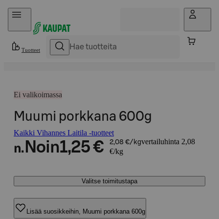
Hyppää sisältöön
Tuotteet
Ei valikoimassa
Muumi porkkana 600g
Kaikki Vihannes Laitila -tuotteet
vertailuhinta 2,08
Noin
1,25 €
2,08 €/kg
n.
€/kg
Valitse toimitustapa
Lisää suosikkeihin, Muumi porkkana 600g