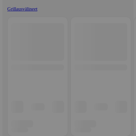
Grillausvälineet
Ohita listaus