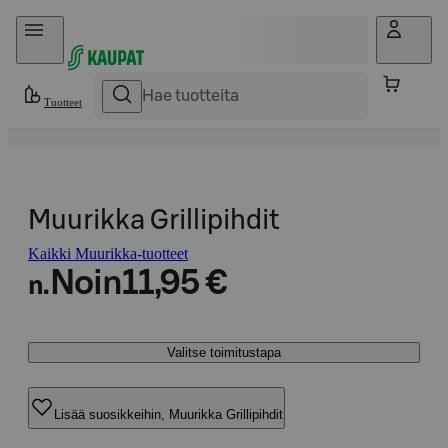
Hyppää sisältöön
Tuotteet
Muurikka Grillipihdit
Kaikki Muurikka-tuotteet
Noin
11,95 €
n.
Valitse toimitustapa
Lisää suosikkeihin, Muurikka Grillipihdit