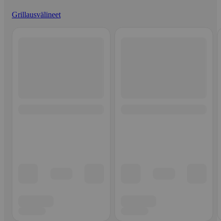
Grillausvälineet
Ohita listaus