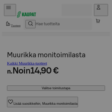
Hyppää sisältöön
Tuotteet
Muurikka monitoimilasta
Kaikki Muurikka-tuotteet
Noin
14,90 €
n.
Valitse toimitustapa
Lisää suosikkeihin, Muurikka monitoimilasta