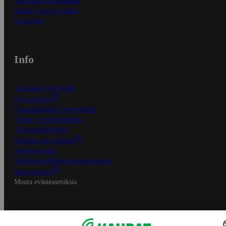
Näin tilaat ja muokkaat
Kaikki ohjeet ja vinkit
In English
Info
S-Business yrityksille
Oiva-raportit
Osuuskauppojen yhteystiedot
Tilaus- ja toimitusehdot
Tietosuojakäytäntö
Palvelun käyttöehdot
Saavutettavuus
Mobiilisovelluksen saavutettavuus
Mainostajalle
Muuta evästeasetuksia
S-ryhmän palvelut