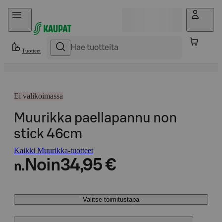
Hyppää sisältöön
Tuotteet
Ei valikoimassa
Muurikka paellapannu non
stick 46cm
Kaikki Muurikka-tuotteet
Noin
34,95 €
n.
Valitse toimitustapa