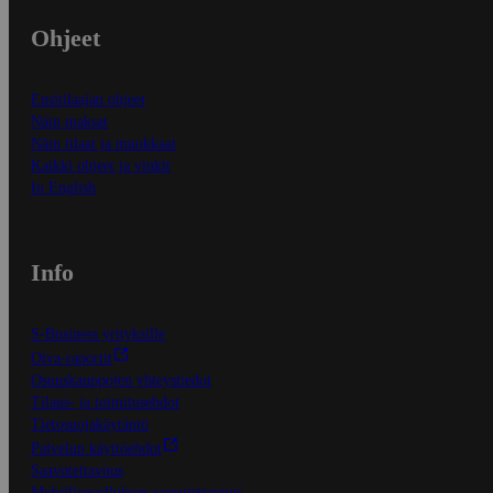
Ohjeet
Ensitilaajan ohjeet
Näin maksat
Näin tilaat ja muokkaat
Kaikki ohjeet ja vinkit
In English
Info
S-Business yrityksille
Oiva-raportit
Osuuskauppojen yhteystiedot
Tilaus- ja toimitusehdot
Tietosuojakäytäntö
Palvelun käyttöehdot
Saavutettavuus
Mobiilisovelluksen saavutettavuus