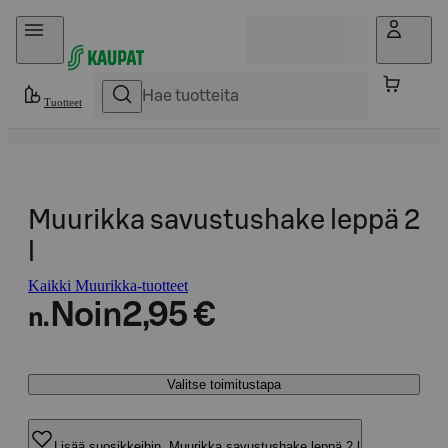
Hyppää sisältöön
Tuotteet
Muurikka savustushake leppä 2
l
Kaikki Muurikka-tuotteet
Noin
2,95 €
n.
Valitse toimitustapa
Lisää suosikkeihin, Muurikka savustushake leppä 2 l