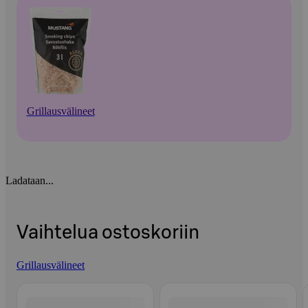
Grillausvälineet
Ladataan...
Vaihtelua ostoskoriin
Grillausvälineet
Ohita listaus