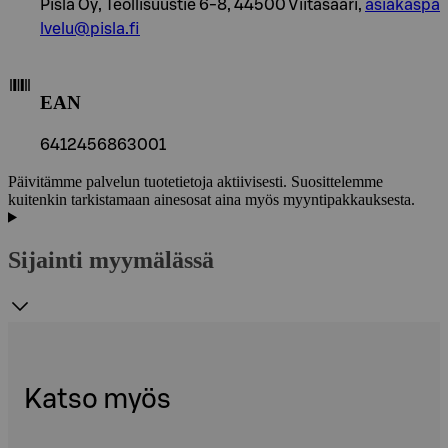
Pisla Oy, Teollisuustie 6-8, 44500 Viitasaari,
asiakaspa
lvelu@pisla.fi
EAN
6412456863001
Päivitämme palvelun tuotetietoja aktiivisesti. Suosittelemme
kuitenkin tarkistamaan ainesosat aina myös myyntipakkauksesta.
Sijainti myymälässä
Katso myös