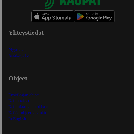
Yhteystiedot
Myymälät
Asiakaspalvelu
Ohjeet
Ensitilaajan ohjeet
Näin maksat
Näin tilaat ja muokkaat
Kaikki ohjeet ja vinkit
In English