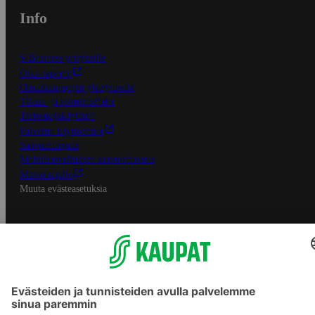
Info
S-Business yrityksille
Oiva-raportit
Osuuskauppojen yhteystiedot
Tilaus- ja toimitusehdot
Tietosuojakäytäntö
Palvelun käyttöehdot
Saavutettavuus
Mobiilisovelluksen saavutettavuus
Mainostajalle
Muuta evästeasetuksia
S-ryhmän palvelut
S-ryhmä
Asiakasomistajuus
Yhteishyvä Ruoka -sovellus