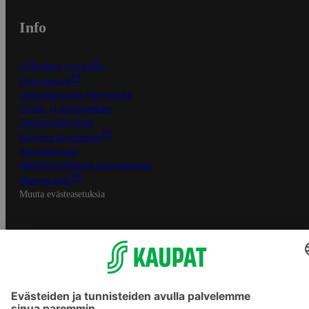
Info
S-Business yrityksille
Oiva-raportit
Osuuskauppojen yhteystiedot
Tilaus- ja toimitusehdot
Tietosuojakäytäntö
Palvelun käyttöehdot
Saavutettavuus
Mobiilisovelluksen saavutettavuus
Mainostajalle
Muuta evästeasetuksia
S-ryhmän palvelut
S-ryhmä
Asiakasomistajuus