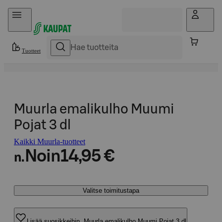
Hyppää sisältöön
Tuotteet
Muurla emalikulho Muumi
Pojat 3 dl
Kaikki Muurla-tuotteet
Noin
14,95 €
n.
Valitse toimitustapa
Lisää suosikkeihin, Muurla emalikulho Muumi Pojat 3 dl