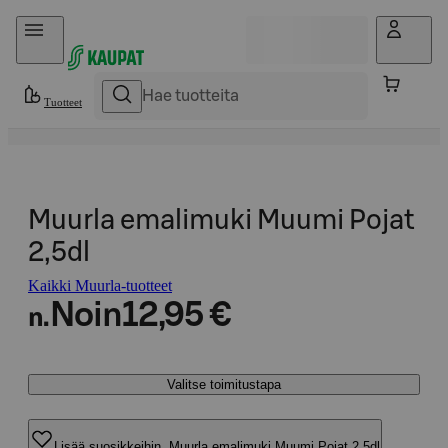
Hyppää sisältöön
Tuotteet
Muurla emalimuki Muumi Pojat
2,5dl
Kaikki Muurla-tuotteet
Noin
12,95 €
n.
Valitse toimitustapa
Lisää suosikkeihin, Muurla emalimuki Muumi Pojat 2,5dl