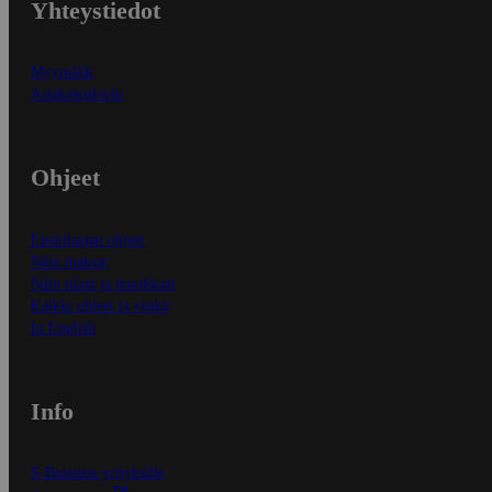
Yhteystiedot
Myymälät
Asiakaspalvelu
Ohjeet
Ensitilaajan ohjeet
Näin maksat
Näin tilaat ja muokkaat
Kaikki ohjeet ja vinkit
In English
Info
S-Business yrityksille