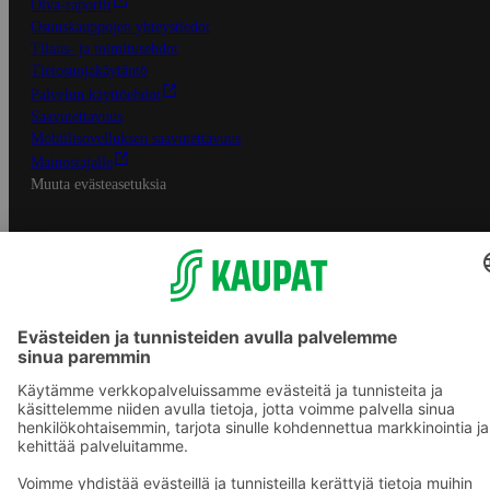
Oiva-raportit
Osuuskauppojen yhteystiedot
Tilaus- ja toimitusehdot
Tietosuojakäytäntö
Palvelun käyttöehdot
Saavutettavuus
Mobiilisovelluksen saavutettavuus
Mainostajalle
Muuta evästeasetuksia
S-ryhmän palvelut
S-ryhmä
Asiakasomistajuus
Yhteishyvä Ruoka -sovellus
S-ostoslista -sovellus
Prisma.fi
Sokos.fi
S-Pankki