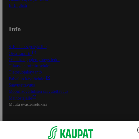
In English
Info
S-Business yrityksille
Oiva-raportit
Osuuskauppojen yhteystiedot
Tilaus- ja toimitusehdot
Tietosuojakäytäntö
Palvelun käyttöehdot
Saavutettavuus
Mobiilisovelluksen saavutettavuus
Mainostajalle
Muuta evästeasetuksia
S-ryhmän palvelut