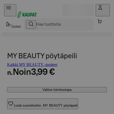
Hyppää sisältöön
Tuotteet
MY BEAUTY pöytäpeili
Kaikki MY BEAUTY -tuotteet
Noin
3,99 €
n.
Valitse toimitustapa
Lisää suosikkeihin, MY BEAUTY pöytäpeili