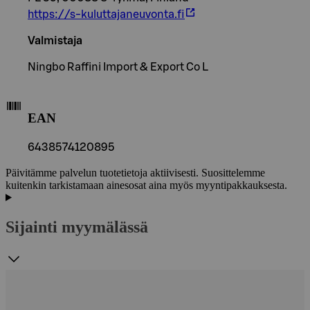
https://s-kuluttajaneuvonta.fi
Valmistaja
Ningbo Raffini Import & Export Co L
EAN
6438574120895
Päivitämme palvelun tuotetietoja aktiivisesti. Suosittelemme
kuitenkin tarkistamaan ainesosat aina myös myyntipakkauksesta.
Sijainti myymälässä