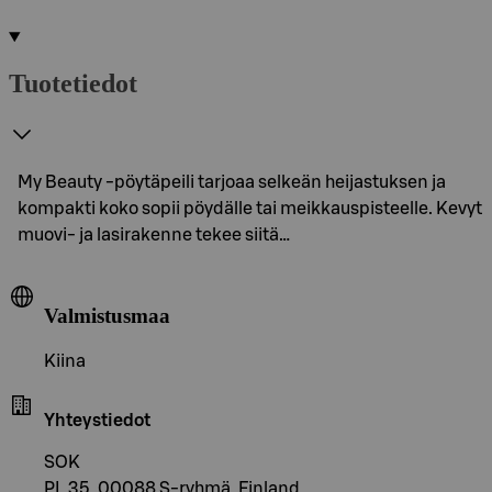
Tuotetiedot
My Beauty -pöytäpeili tarjoaa selkeän heijastuksen ja
kompakti koko sopii pöydälle tai meikkauspisteelle. Kevyt
muovi- ja lasirakenne tekee siitä…
Valmistusmaa
Kiina
Yhteystiedot
SOK
PL 35, 00088 S-ryhmä, Finland