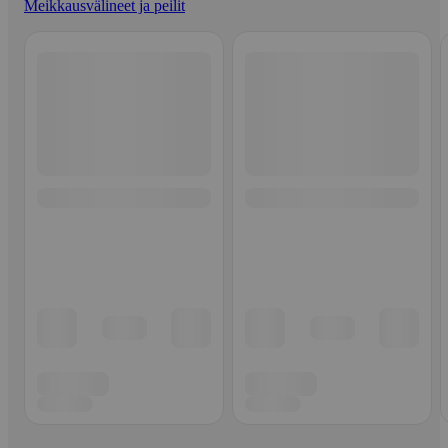
Meikkausvälineet ja peilit
Ohita listaus