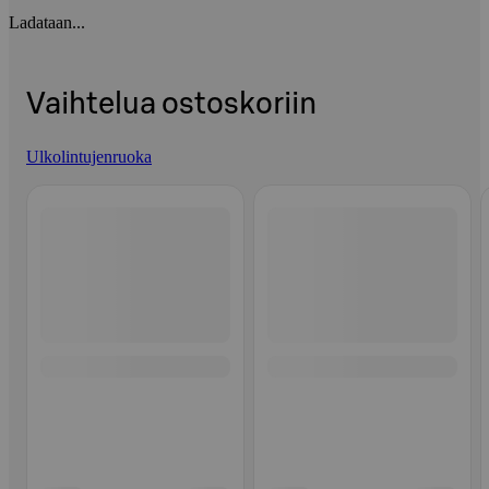
Ladataan...
Vaihtelua ostoskoriin
Ulkolintujenruoka
Ohita listaus