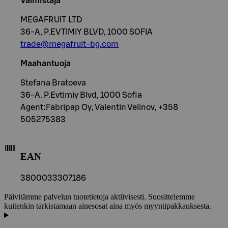
Valmistaja
MEGAFRUIT LTD
36-A, P.EVTIMIY BLVD, 1000 SOFIA
trade@megafruit-bg.com
Maahantuoja
Stefana Bratoeva
36-A. P.Evtimiy Blvd, 1000 Sofia
Agent:Fabripap Oy, Valentin Velinov, +358
505275383
EAN
3800033307186
Päivitämme palvelun tuotetietoja aktiivisesti. Suosittelemme
kuitenkin tarkistamaan ainesosat aina myös myyntipakkauksesta.