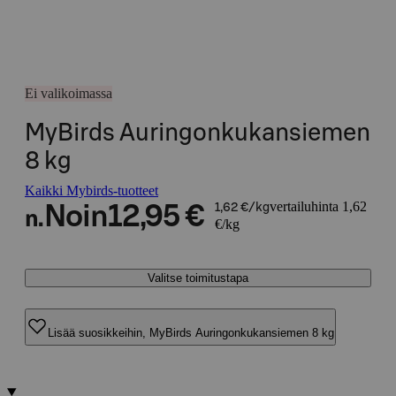
Ei valikoimassa
MyBirds Auringonkukansiemen
8 kg
Kaikki Mybirds-tuotteet
vertailuhinta 1,62
Noin
12,95 €
1,62 €/kg
n.
€/kg
Valitse toimitustapa
Lisää suosikkeihin, MyBirds Auringonkukansiemen 8 kg