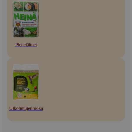
Pieneläimet
Ulkolintujenruoka