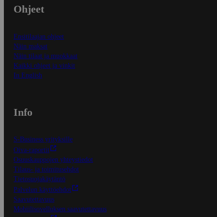
Ohjeet
Ensitilaajan ohjeet
Näin maksat
Näin tilaat ja muokkaat
Kaikki ohjeet ja vinkit
In English
Info
S-Business yrityksille
Oiva-raportit
Osuuskauppojen yhteystiedot
Tilaus- ja toimitusehdot
Tietosuojakäytäntö
Palvelun käyttöehdot
Saavutettavuus
Mobiilisovelluksen saavutettavuus