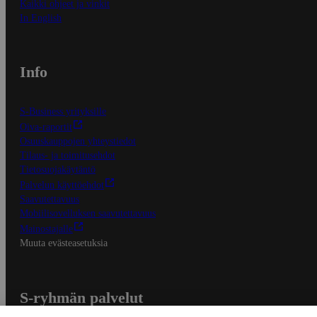
Kaikki ohjeet ja vinkit
In English
Info
S-Business yrityksille
Oiva-raportit
Osuuskauppojen yhteystiedot
Tilaus- ja toimitusehdot
Tietosuojakäytäntö
Palvelun käyttöehdot
Saavutettavuus
Mobiilisovelluksen saavutettavuus
Mainostajalle
Muuta evästeasetuksia
S-ryhmän palvelut