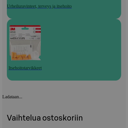
Urheiluravinteet, terveys ja itsehoito
Itsehoitotarvikkeet
Ladataan...
Vaihtelua ostoskoriin