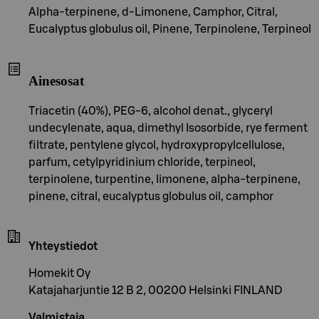
Alpha-terpinene, d-Limonene, Camphor, Citral,
Eucalyptus globulus oil, Pinene, Terpinolene, Terpineol
Ainesosat
Triacetin (40%), PEG-6, alcohol denat., glyceryl
undecylenate, aqua, dimethyl Isosorbide, rye ferment
filtrate, pentylene glycol, hydroxypropylcellulose,
parfum, cetylpyridinium chloride, terpineol,
terpinolene, turpentine, limonene, alpha-terpinene,
pinene, citral, eucalyptus globulus oil, camphor
Yhteystiedot
Homekit Oy
Katajaharjuntie 12 B 2, 00200 Helsinki FINLAND
Valmistaja