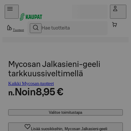
Hyppää sisältöön
Tuotteet
Mycosan Jalkasieni-geeli
tarkkuussiveltimellä
Kaikki Mycosan-tuotteet
Noin
8,95 €
n.
Valitse toimitustapa
Lisää suosikkeihin, Mycosan Jalkasieni-geeli