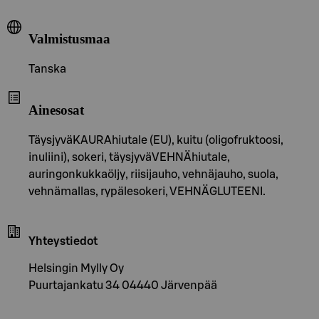
Valmistusmaa
Tanska
Ainesosat
TäysjyväKAURAhiutale (EU), kuitu (oligofruktoosi,
inuliini), sokeri, täysjyväVEHNÄhiutale,
auringonkukkaöljy, riisijauho, vehnäjauho, suola,
vehnämallas, rypälesokeri, VEHNÄGLUTEENI.
Yhteystiedot
Helsingin Mylly Oy
Puurtajankatu 34 04440 Järvenpää