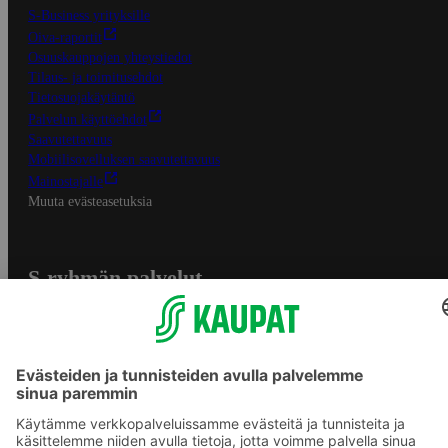
S-Business yrityksille
Oiva-raportit
Osuuskauppojen yhteystiedot
Tilaus- ja toimitusehdot
Tietosuojakäytäntö
Palvelun käyttöehdot
Saavutettavuus
Mobiilisovelluksen saavutettavuus
Mainostajalle
Muuta evästeasetuksia
S-ryhmän palvelut
S-ryhmä
Asiakasomistajuus
Yhteishyvä Ruoka -sovellus
S-ostoslista -sovellus
Prisma.fi
Sokos.fi