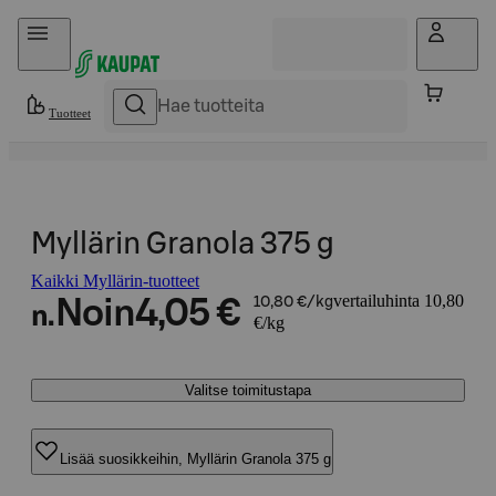
Hyppää sisältöön
Tuotteet
Myllärin Granola 375 g
Kaikki Myllärin-tuotteet
vertailuhinta 10,80
Noin
4,05 €
10,80 €/kg
n.
€/kg
Valitse toimitustapa
Lisää suosikkeihin, Myllärin Granola 375 g