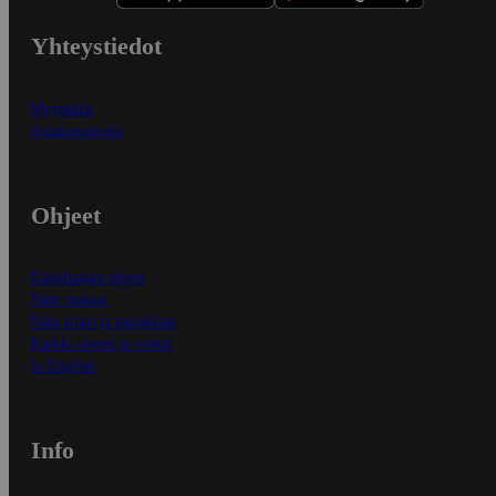
Yhteystiedot
Myymälät
Asiakaspalvelu
Ohjeet
Ensitilaajan ohjeet
Näin maksat
Näin tilaat ja muokkaat
Kaikki ohjeet ja vinkit
In English
Info