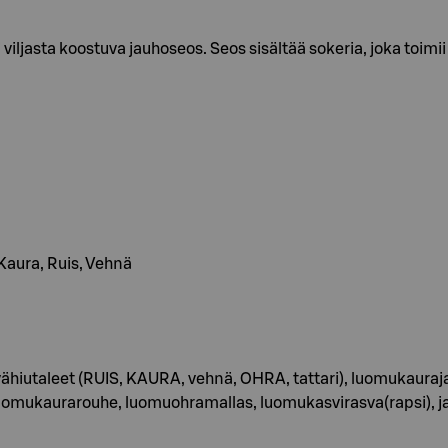
viljasta koostuva jauhoseos. Seos sisältää sokeria, joka toimii
, Kaura, Ruis, Vehnä
iutaleet (RUIS, KAURA, vehnä, OHRA, tattari), luomukauraj
omukaurarouhe, luomuohramallas, luomukasvirasva(rapsi), ja