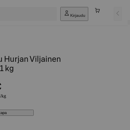
Kirjaudu
 Hurjan Viljainen
1 kg
€
€/kg
stapa