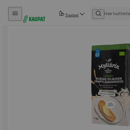
Hyppää sisältöön
Tuotteet