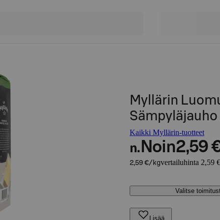
Myllärin Luomu
Sämpyläjauho 
Kaikki Myllärin-tuotteet
Noin
2,59 
n.
vertailuhinta 2,59 
2,59 €/kg
Valitse toimitu
Lisää