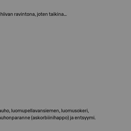
 hiivan ravintona, joten taikina…
auho, luomupellavansiemen, luomusokeri,
uhonparanne (askorbiinihappo) ja entsyymi.