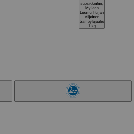
suosikkeihin,
Myllärin
Luomu Hurjan
Viljainen
Sämpyläjauho
1 kg