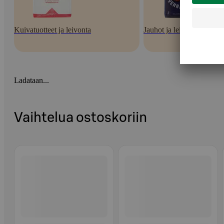
Kuivatuotteet ja leivonta
Jauhot ja leivontaseokset
Ladataan...
Vaihtelua ostoskoriin
Ohita listaus