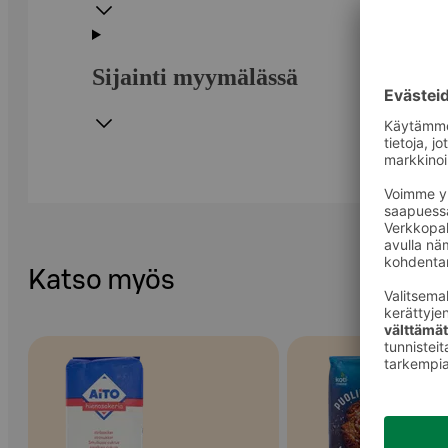
Sijainti myymälässä
Katso myös