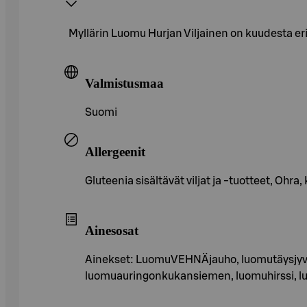
Myllärin Luomu Hurjan Viljainen on kuudesta eri 
Valmistusmaa
Suomi
Allergeenit
Gluteenia sisältävät viljat ja -tuotteet, Ohra
Ainesosat
Ainekset: LuomuVEHNÄjauho, luomutäysjyväh
luomuauringonkukansiemen, luomuhirssi, lu