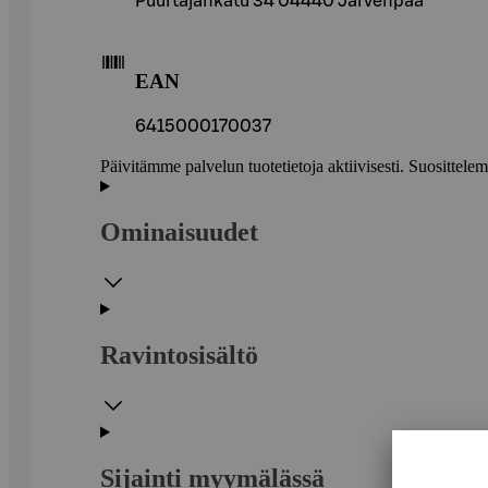
Puurtajankatu 34 04440 Järvenpää
EAN
6415000170037
Päivitämme palvelun tuotetietoja aktiivisesti. Suositte
Ominaisuudet
Ravintosisältö
Sijainti myymälässä