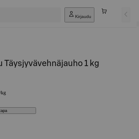
Kirjaudu
u Täysjyvävehnäjauho 1 kg
€/kg
stapa