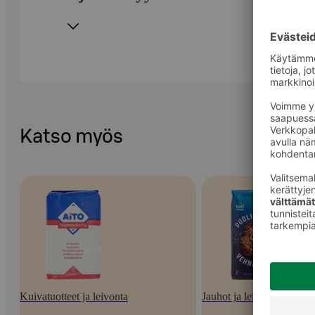
Katso myös
Kuivatuotteet ja leivonta
Jauhot ja leivontaseokset