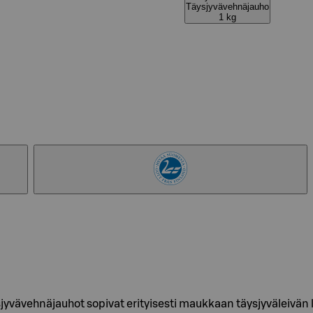
Täysjyvävehnäjauho
1 kg
jyvävehnäjauhot sopivat erityisesti maukkaan täysjyväleivän l