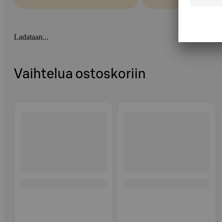
Ladataan...
Vaihtelua ostoskoriin
Ohita listaus