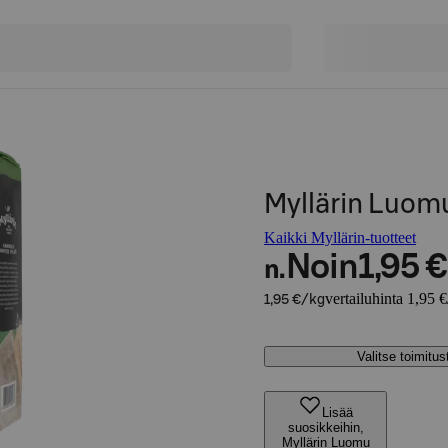
Myllärin Luom
Kaikki Myllärin-tuotteet
Noin
1,95 €
n.
vertailuhinta 1,95 
1,95 €/kg
Valitse toimitu
Lisää
suosikkeihin,
Myllärin Luomu