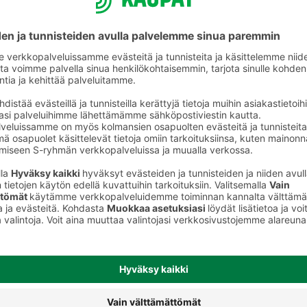
Vehnäjauhot