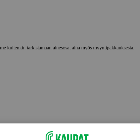
lemme kuitenkin tarkistamaan ainesosat aina myös myyntipakkauksesta.