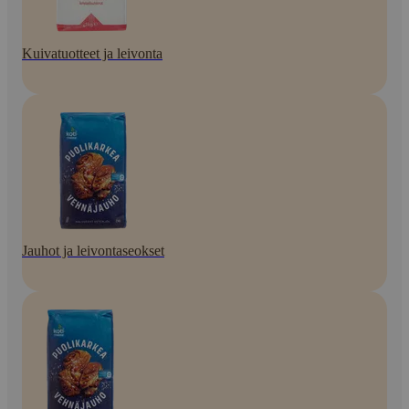
Kuivatuotteet ja leivonta
Jauhot ja leivontaseokset