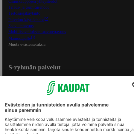
Osuuskauppojen yhteystiedot
Tilaus- ja toimitusehdot
Tietosuojakäytäntö
Palvelun käyttöehdot
Saavutettavuus
Mobiilisovelluksen saavutettavuus
Mainostajalle
Muuta evästeasetuksia
S-ryhmän palvelut
S-ryhmä
Asiakasomistajuus
Yhteishyvä Ruoka -sovellus
S-ostoslista -sovellus
Prisma.fi
Sokos.fi
S-Pankki
Yhteishyvä