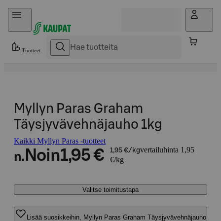
Hyppää sisältöön
Tuotteet
Myllyn Paras Graham
Täysjyvävehnäjauho 1kg
Kaikki Myllyn Paras -tuotteet
vertailuhinta 1,95
Noin
1,95 €
1,95 €/kg
n.
€/kg
Valitse toimitustapa
Lisää suosikkeihin, Myllyn Paras Graham Täysjyvävehnäjauho