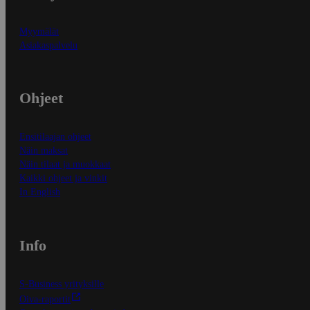
Myymälät
Asiakaspalvelu
Ohjeet
Ensitilaajan ohjeet
Näin maksat
Näin tilaat ja muokkaat
Kaikki ohjeet ja vinkit
In English
Info
S-Business yrityksille
Oiva-raportit