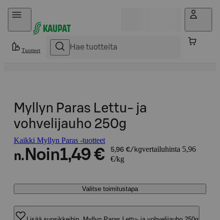
Hyppää sisältöön
Tuotteet
Myllyn Paras Lettu- ja
vohvelijauho 250g
Kaikki Myllyn Paras -tuotteet
vertailuhinta 5,96
Noin
1,49 €
5,96 €/kg
n.
€/kg
Valitse toimitustapa
Lisää suosikkeihin, Myllyn Paras Lettu- ja vohvelijauho 250g