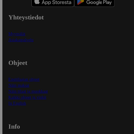
Yhteystiedot
Myymälät
Asiakaspalvelu
Ohjeet
Ensitilaajan ohjeet
Näin maksat
Näin tilaat ja muokkaat
Kaikki ohjeet ja vinkit
In English
Info