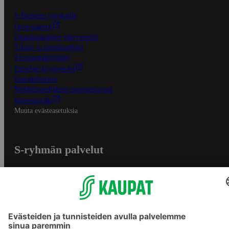
S-Business yrityksille
Oiva-raportit
Osuuskauppojen yhteystiedot
Tilaus- ja toimitusehdot
Tietosuojakäytäntö
Palvelun käyttöehdot
Saavutettavuus
Mobiilisovelluksen saavutettavuus
Mainostajalle
Muuta evästeasetuksia
S-ryhmän palvelut
S-ryhmä
Asiakasomistajuus
Yhteishyvä Ruoka -sovellus
S-ostoslista -sovellus
Prisma.fi