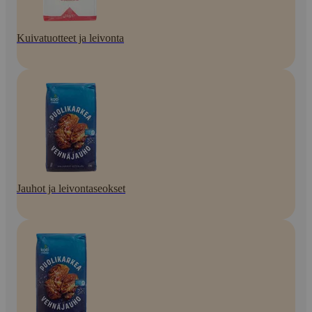
Kuivatuotteet ja leivonta
Jauhot ja leivontaseokset