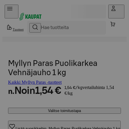
Hyppää sisältöön
Tuotteet
Myllyn Paras Puolikarkea
Vehnäjauho 1 kg
Kaikki Myllyn Paras -tuotteet
vertailuhinta 1,54
Noin
1,54 €
1,54 €/kg
n.
€/kg
Valitse toimitustapa
Lisää suosikkeihin, Myllyn Paras Puolikarkea Vehnäjauho 1 kg