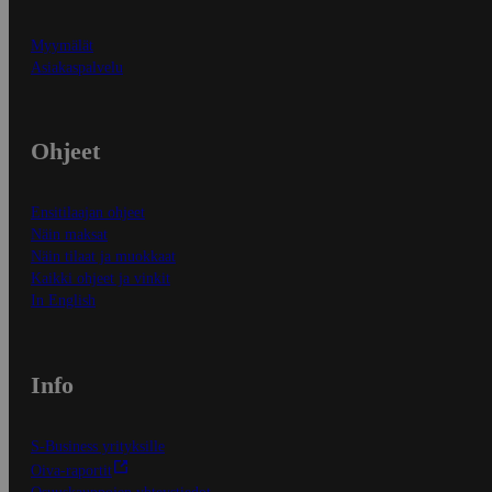
Myymälät
Asiakaspalvelu
Ohjeet
Ensitilaajan ohjeet
Näin maksat
Näin tilaat ja muokkaat
Kaikki ohjeet ja vinkit
In English
Info
S-Business yrityksille
Oiva-raportit