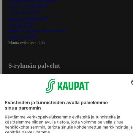
Osuuskauppojen yhteystiedot
Tilaus- ja toimitusehdot
Tietosuojakäytäntö
Palvelun käyttöehdot
Saavutettavuus
Mobiilisovelluksen saavutettavuus
Mainostajalle
Muuta evästeasetuksia
S-ryhmän palvelut
S-ryhmä
Asiakasomistajuus
Yhteishyvä Ruoka -sovellus
S-ostoslista -sovellus
Prisma.fi
Sokos.fi
S-Pankki
Yhteishyvä