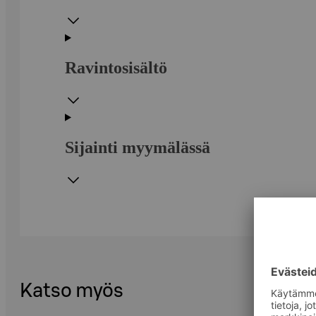
Ravintosisältö
Sijainti myymälässä
Katso myös