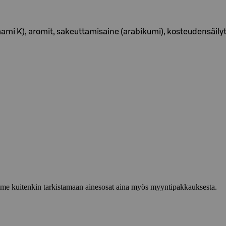
faami K), aromit, sakeuttamisaine (arabikumi), kosteudensäilyt
lemme kuitenkin tarkistamaan ainesosat aina myös myyntipakkauksesta.