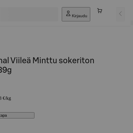
Kirjaudu
al Viileä Minttu sokeriton
 39g
3 €/kg
stapa