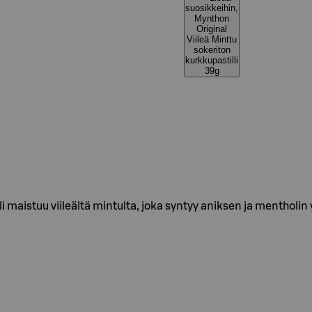
suosikkeihin,
Mynthon
Original
Viileä Minttu
sokeriton
kurkkupastilli
39g
li maistuu viileältä mintulta, joka syntyy aniksen ja mentholin