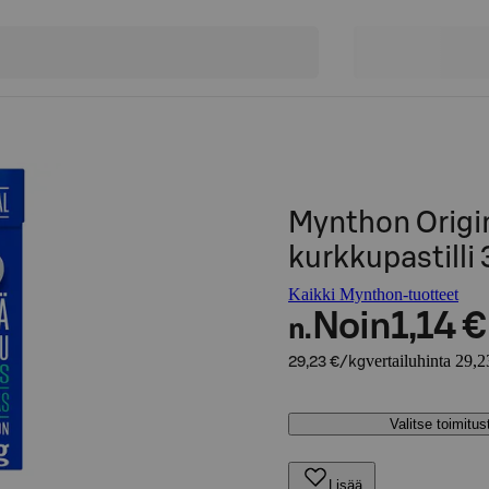
Mynthon Origin
kurkkupastilli
Kaikki Mynthon-tuotteet
Noin
1,14 €
n.
vertailuhinta 29,2
29,23 €/kg
Valitse toimitu
Lisää