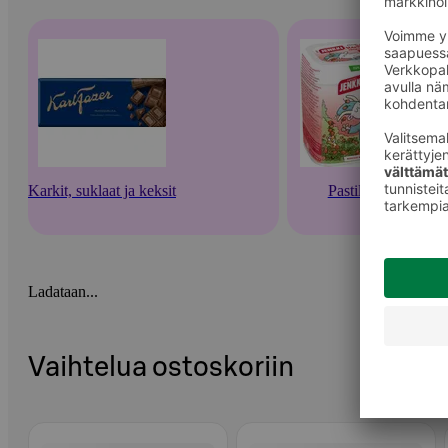
Karkit, suklaat ja keksit
Pastillit
Ladataan...
Vaihtelua ostoskoriin
Ohita listaus