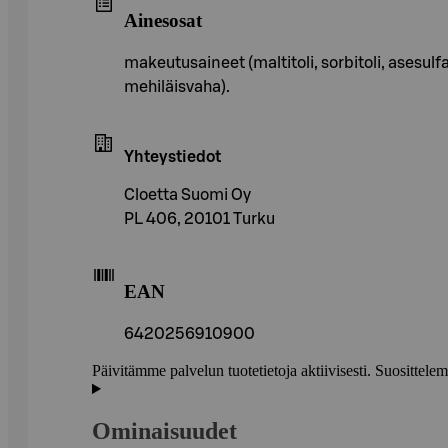
Ainesosat
makeutusaineet (maltitoli, sorbitoli, asesul
mehiläisvaha).
Yhteystiedot
Cloetta Suomi Oy
PL 406, 20101 Turku
EAN
6420256910900
Päivitämme palvelun tuotetietoja aktiivisesti. Suositte
Ominaisuudet