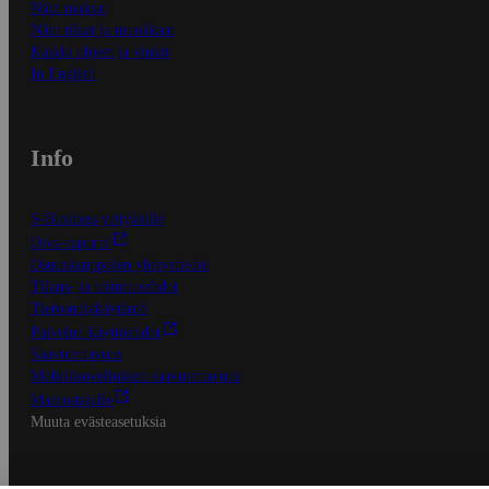
Näin maksat
Näin tilaat ja muokkaat
Kaikki ohjeet ja vinkit
In English
Info
S-Business yrityksille
Oiva-raportit
Osuuskauppojen yhteystiedot
Tilaus- ja toimitusehdot
Tietosuojakäytäntö
Palvelun käyttöehdot
Saavutettavuus
Mobiilisovelluksen saavutettavuus
Mainostajalle
Muuta evästeasetuksia