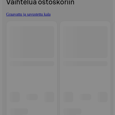
Vaihtelua ostoskoriin
Graavattu ja savustettu kala
Ohita listaus