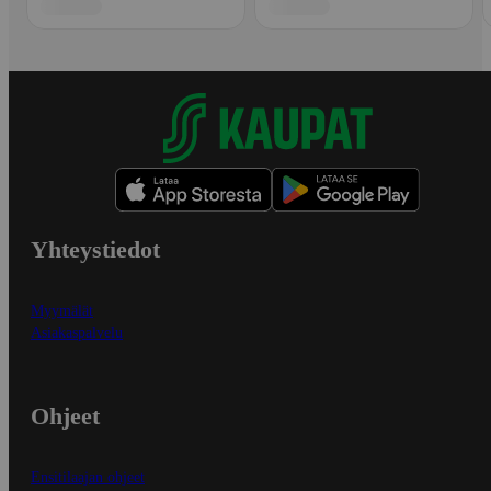
Yhteystiedot
Myymälät
Asiakaspalvelu
Ohjeet
Ensitilaajan ohjeet