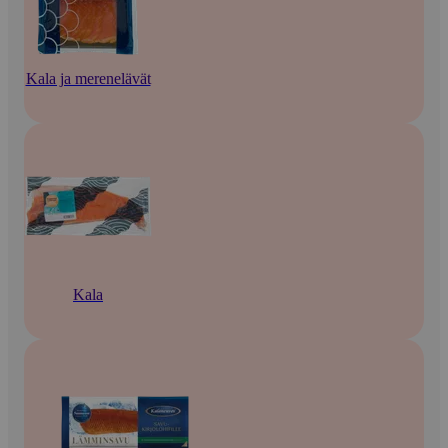
Kala ja merenelävät
Kala