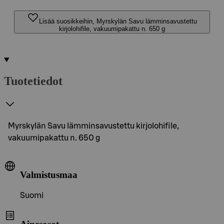
Lisää suosikkeihin, Myrskylän Savu lämminsavustettu
kirjolohifile, vakuumipakattu n. 650 g
Tuotetiedot
Myrskylän Savu lämminsavustettu kirjolohifile,
vakuumipakattu n. 650 g
Valmistusmaa
Suomi