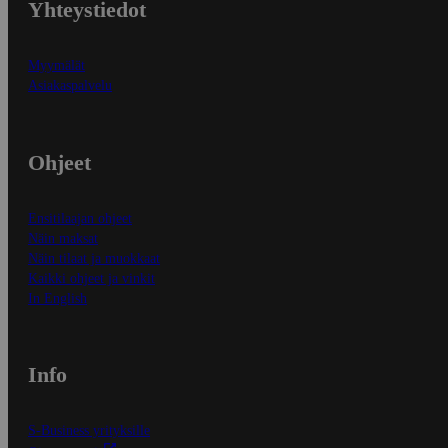
Yhteystiedot
Myymälät
Asiakaspalvelu
Ohjeet
Ensitilaajan ohjeet
Näin maksat
Näin tilaat ja muokkaat
Kaikki ohjeet ja vinkit
In English
Info
S-Business yrityksille