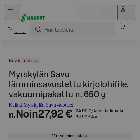
Hyppää sisältöön
Tuotteet
Ei valikoimassa
Myrskylän Savu
lämminsavustettu kirjolohifile,
vakuumipakattu n. 650 g
Kaikki Myrskylän Savu -tuotteet
vertailuhinta
Noin
27,92 €
34,90 €/kg
n.
34,90 €/kg
Valitse toimitustapa