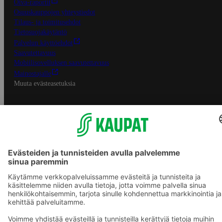
Oiva-raportit
Osuuskauppojen yhteystiedot
Tilaus- ja toimitusehdot
Tietosuojakäytäntö
Palvelun käyttöehdot
Saavutettavuus
Mobiilisovelluksen saavutettavuus
Mainostajalle
Muuta evästeasetuksia
S-ryhmän palvelut
S-ryhmä
Asiakasomistajuus
Yhteishyvä Ruoka -sovellus
S-ostoslista -sovellus
Prisma.fi
Sokos.fi
S-Pankki