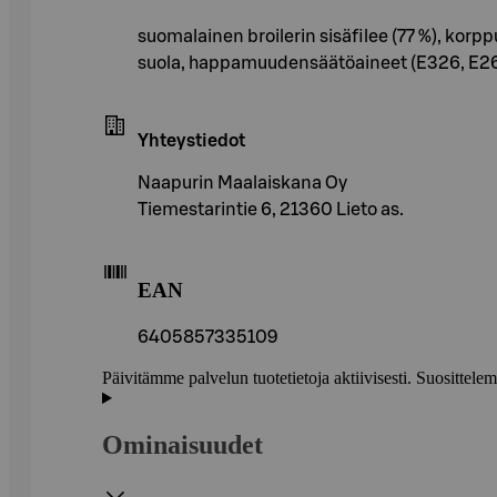
suomalainen broilerin sisäfilee (77 %), korppu
suola, happamuudensäätöaineet (E326, E262)
Yhteystiedot
Naapurin Maalaiskana Oy
Tiemestarintie 6, 21360 Lieto as.
EAN
6405857335109
Päivitämme palvelun tuotetietoja aktiivisesti. Suositte
Ominaisuudet