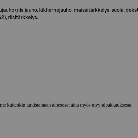
jauho (riisijauho, kikhernejauho, maissitärkkelys, suola, dekst
, riisitärkkelys.
lemme kuitenkin tarkistamaan ainesosat aina myös myyntipakkauksesta.