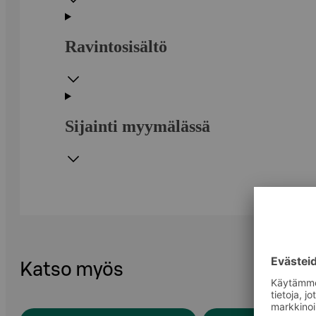
Ravintosisältö
Sijainti myymälässä
Katso myös