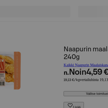
Naapurin maala
240g
Kaikki Naapurin Maalaiskana
Noin
4,59 
n.
vertailuhinta 19,1
19,13 €/kg
Valitse toimitu
Lisää