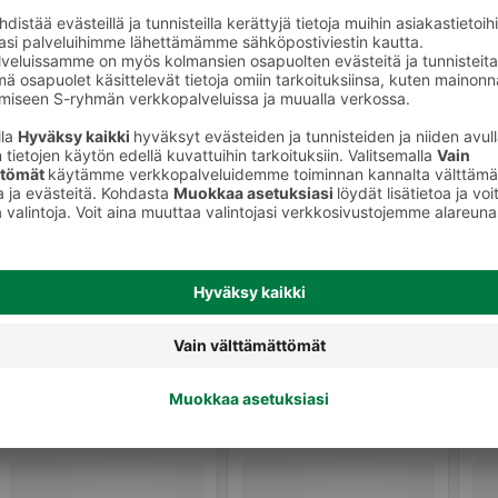
t
Kananugetit