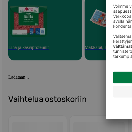
Liha ja kasviproteiinit
Makkarat, nakit ja pekoni
Ladataan...
Vaihtelua ostoskoriin
Ohita listaus