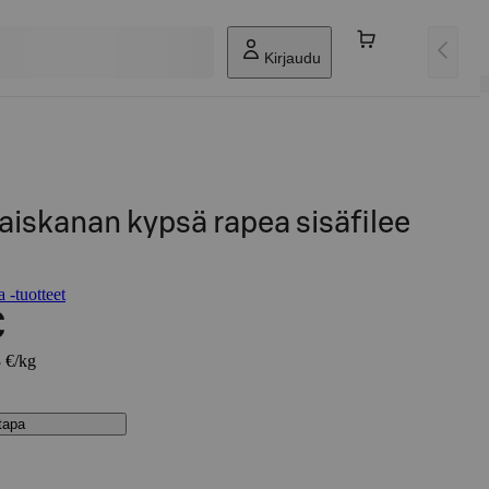
Kirjaudu
iskanan kypsä rapea sisäfilee
 -tuotteet
€
3 €/kg
stapa