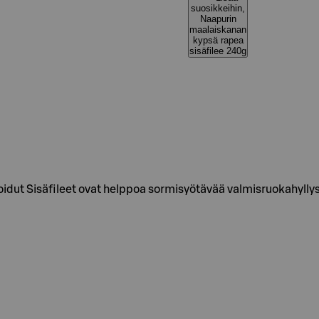
suosikkeihin,
Naapurin
maalaiskanan
kypsä rapea
sisäfilee 240g
ut Sisäfileet ovat helppoa sormisyötävää valmisruokahyllystä