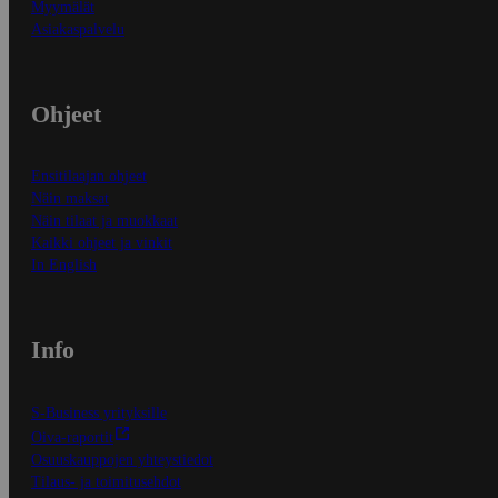
Myymälät
Asiakaspalvelu
Ohjeet
Ensitilaajan ohjeet
Näin maksat
Näin tilaat ja muokkaat
Kaikki ohjeet ja vinkit
In English
Info
S-Business yrityksille
Oiva-raportit
Osuuskauppojen yhteystiedot
Tilaus- ja toimitusehdot