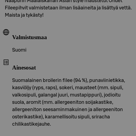
Naapurin Maalaiskanan Asian style maustetut Ohuet
Fileepihvit valmistetaan ilman lisäaineita ja lisättyä vettä.
Maista ja tykästy!
Valmistusmaa
Suomi
Ainesosat
Suomalainen broilerin filee (94 %), punaviinietikka,
kasviöljy (ryps, raps), sokeri, mausteet (mm. sipuli,
valkosipuli, galangal juuri, mustapippuri), jodioitu
suola, aromit (mm. allergeeniton soijakastike,
allergeeniton seesaminmakuinen ja allergeeniton
osterikastike), karamellisoitu sipuli, sriracha
chilikastikejauhe.