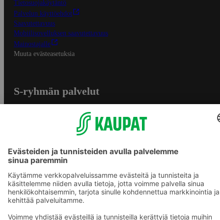
Tietosuojakäytäntö
Palvelun käyttöehdot
Saavutettavuus
Mobiilisovelluksen saavutettavuus
Mainostajalle
Muuta evästeasetuksia
S-ryhmän palvelut
S-ryhmä
Asiakasomistajuus
Yhteishyvä Ruoka -sovellus
S-ostoslista -sovellus
Prisma.fi
Sokos.fi
S-Pankki
Yhteishyvä
Sokos Hotels
Raflaamo