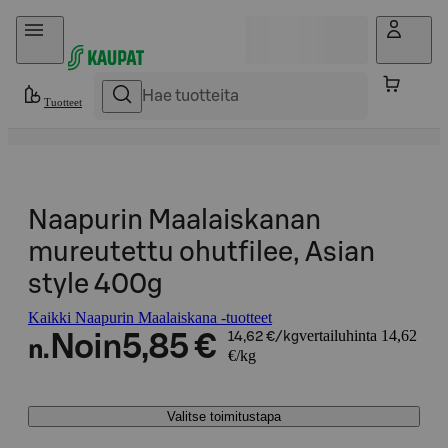
Hyppää sisältöön
Tuotteet
Naapurin Maalaiskanan
mureutettu ohutfilee, Asian
style 400g
Kaikki Naapurin Maalaiskana -tuotteet
vertailuhinta 14,62
Noin
5,85 €
14,62 €/kg
n.
€/kg
Valitse toimitustapa