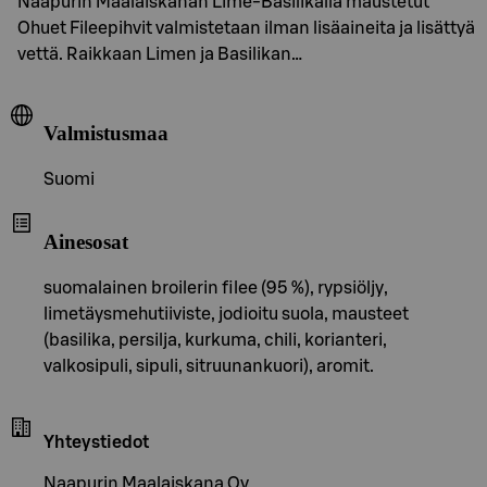
Naapurin Maalaiskanan Lime-Basilikalla maustetut
Ohuet Fileepihvit valmistetaan ilman lisäaineita ja lisättyä
vettä. Raikkaan Limen ja Basilikan…
Valmistusmaa
Suomi
Ainesosat
suomalainen broilerin filee (95 %), rypsiöljy,
limetäysmehutiiviste, jodioitu suola, mausteet
(basilika, persilja, kurkuma, chili, korianteri,
valkosipuli, sipuli, sitruunankuori), aromit.
Yhteystiedot
Naapurin Maalaiskana Oy