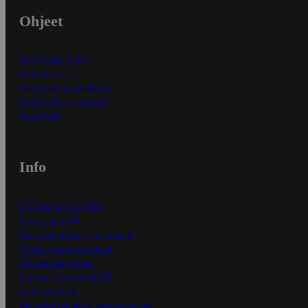
Ohjeet
Ensitilaajan ohjeet
Näin maksat
Näin tilaat ja muokkaat
Kaikki ohjeet ja vinkit
In English
Info
S-Business yrityksille
Oiva-raportit
Osuuskauppojen yhteystiedot
Tilaus- ja toimitusehdot
Tietosuojakäytäntö
Palvelun käyttöehdot
Saavutettavuus
Mobiilisovelluksen saavutettavuus