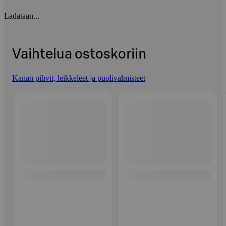
Ladataan...
Vaihtelua ostoskoriin
Kanan pihvit, leikkeleet ja puolivalmisteet
Ohita listaus