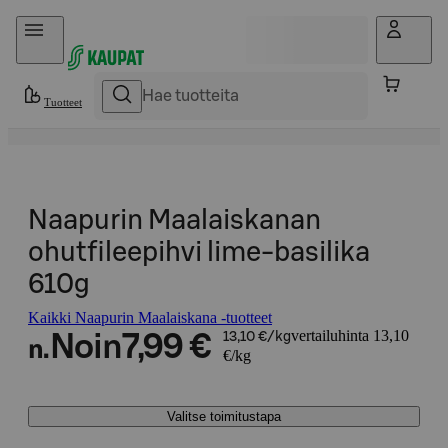
Hyppää sisältöön
Tuotteet
Naapurin Maalaiskanan
ohutfileepihvi lime-basilika
610g
Kaikki Naapurin Maalaiskana -tuotteet
vertailuhinta 13,10
Noin
7,99 €
13,10 €/kg
n.
€/kg
Valitse toimitustapa