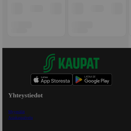
Yhteystiedot
Myymälät
Asiakaspalvelu