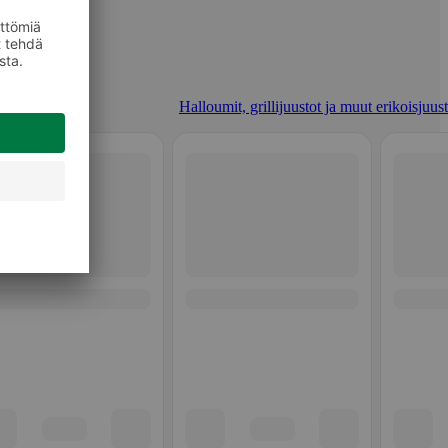
Halloumit, grillijuustot ja muut erikoisjuus