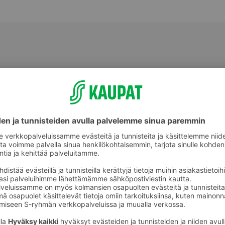
Halloumit, grillijuustot ja muut
ot
erikoisjuustot