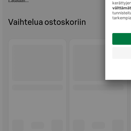
Ladataan...
Vaihtelua ostoskoriin
Ohita listaus