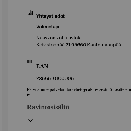
Yhteystiedot
Valmistaja
Naaskon kotijuustola
Koivistonpää 21 95660 Kantomaanpää
EAN
2356510100005
Päivitämme palvelun tuotetietoja aktiivisesti. Suositte
Ravintosisältö