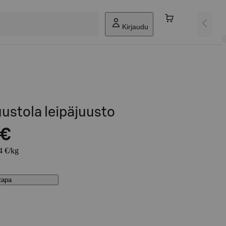
Kirjaudu
ustola leipäjuusto
 €
4 €/kg
stapa