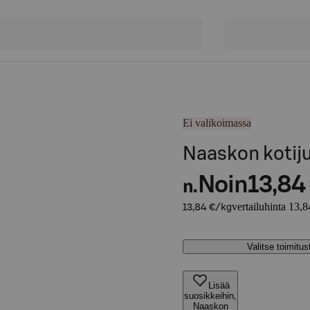
Ei valikoimassa
Naaskon kotiju
Noin
13,84
n.
vertailuhinta 13,8
13,84 €/kg
Valitse toimitu
Lisää
suosikkeihin,
Naaskon