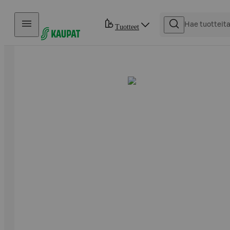
Hyppää sisältöön
Tuotteet