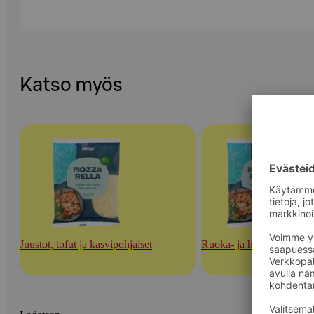
Katso myös
Juustot, tofut ja kasvipohjaiset
Ruoka- ja herkuttelujuust