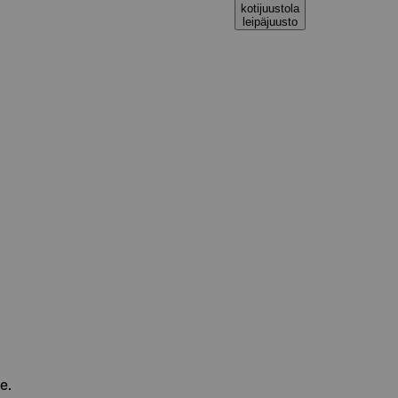
kotijuustola
leipäjuusto
e.