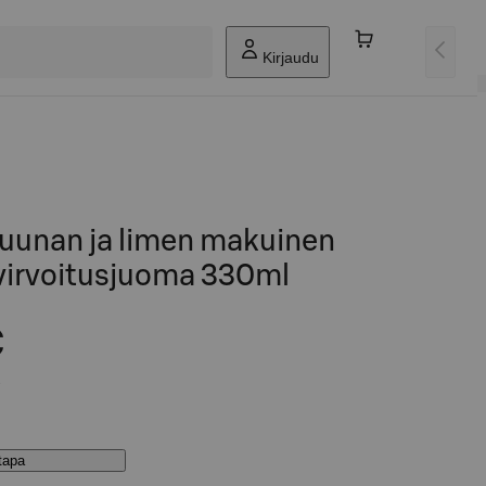
Kirjaudu
ruunan ja limen makuinen
 virvoitusjuoma 330ml
€
stapa