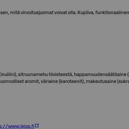
, mitä virvoitusjuomat voivat olla. Kupliva, funktionaalinen
u (inuliini), sitruunamehu tiivisteestä, happamuudensäätöaine (s
 luonnolliset aromit, väriaine (karoteenit), makeutusaine (sukra
s://www.lejos.fi