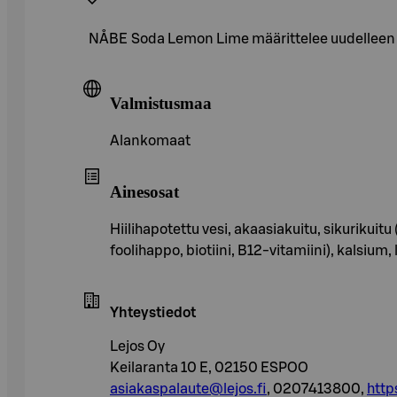
NÅBE Soda Lemon Lime määrittelee uudelleen sen
Valmistusmaa
Alankomaat
Ainesosat
Hiilihapotettu vesi, akaasiakuitu, sikurikuit
foolihappo, biotiini, B12-vitamiini), kalsium,
Yhteystiedot
Lejos Oy
Keilaranta 10 E, 02150 ESPOO
asiakaspalaute@lejos.fi
, 0207413800,
http