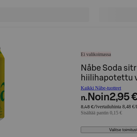
Ei valikoimassa
Nåbe Soda sit
hiilihapotettu
Kaikki Nåbe-tuotteet
Noin
2,95 
n.
vertailuhinta 8,48 €/l
8,48 €/l
Sisältää pantin 0,15 €
Valitse toimitu