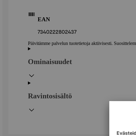
EAN
7340222802437
Päivitämme palvelun tuotetietoja aktiivisesti. Suositte
Ominaisuudet
Ravintosisältö