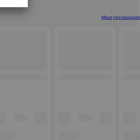
Muut virvoitusjuom