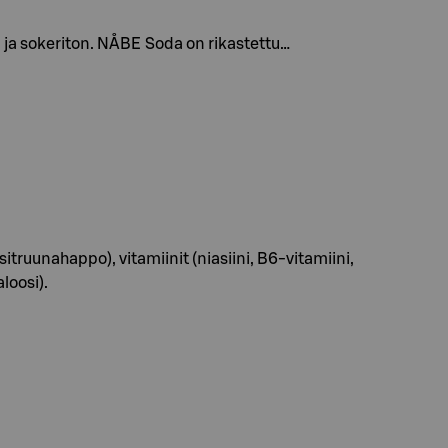
 ja sokeriton. NÅBE Soda on rikastettu…
itruunahappo), vitamiinit (niasiini, B6-vitamiini,
loosi).