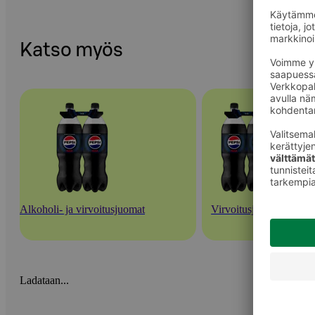
Katso myös
Alkoholi- ja virvoitusjuomat
Virvoitusjuomat
Ladataan...