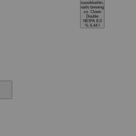
suosikkeihin,
naïlo brewing
co. Clown
Double
NEIPA 8,0
% 0,44 l