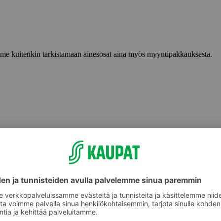
lemme kuitenkin tarkistamaan ainesosat aina myös myyntipakkauksesta.