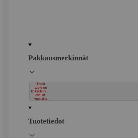
Pakkausmerkinnät
Tämä
tuote on
18
kielletty
alle 18-
vuotiailta
Tuotetiedot