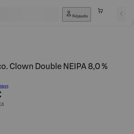
Kirjaudu
co. Clown Double NEIPA 8,0 %
tteet
€
/l