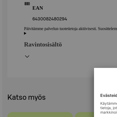
EAN
6430082480294
Päivitämme palvelun tuotetietoja aktiivisesti. Suositte
Ravintosisältö
Katso myös