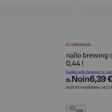
Ei valikoimassa
naïlo brewing 
0,44 l
Kaikki naïlo brewing co. -tuo
Noin
6,39 
n.
vertailuhinta 14,52 €
14,52 €/l
Lisää