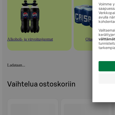
Alkoholi- ja virvoitusjuomat
Oluet
Ladataan...
Vaihtelua ostoskoriin
Ohita listaus