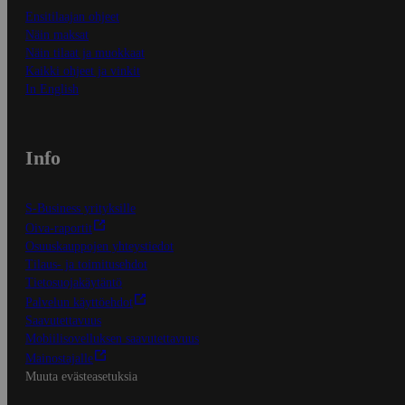
Ensitilaajan ohjeet
Näin maksat
Näin tilaat ja muokkaat
Kaikki ohjeet ja vinkit
In English
Info
S-Business yrityksille
Oiva-raportit
Osuuskauppojen yhteystiedot
Tilaus- ja toimitusehdot
Tietosuojakäytäntö
Palvelun käyttöehdot
Saavutettavuus
Mobiilisovelluksen saavutettavuus
Mainostajalle
Muuta evästeasetuksia