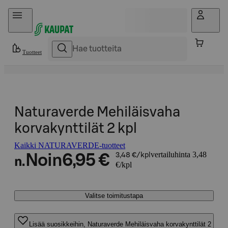
Hyppää sisältöön
Tuotteet
Naturaverde Mehiläisvaha
korvakynttilät 2 kpl
Kaikki NATURAVERDE-tuotteet
vertailuhinta 3,48
Noin
6,95 €
3,48 €/kpl
n.
€/kpl
Valitse toimitustapa
Lisää suosikkeihin, Naturaverde Mehiläisvaha korvakynttilät 2