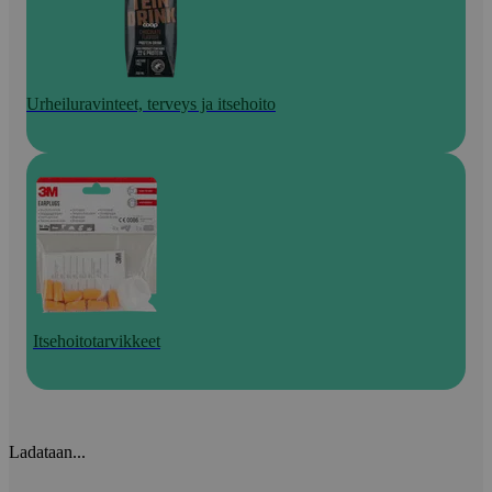
Urheiluravinteet, terveys ja itsehoito
Itsehoitotarvikkeet
Ladataan...