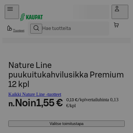
Hyppää sisältöön
Tuotteet
Nature Line
puukuitukahvilusikka Premium
12 kpl
Kaikki Nature Line -tuotteet
vertailuhinta 0,13
Noin
1,55 €
0,13 €/kpl
n.
€/kpl
Valitse toimitustapa