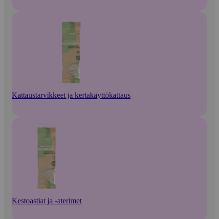
Kattaustarvikkeet ja kertakäyttökattaus
Kestoastiat ja -aterimet