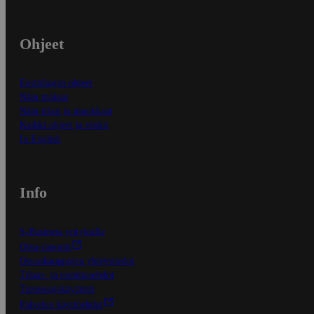
Ohjeet
Ensitilaajan ohjeet
Näin maksat
Näin tilaat ja muokkaat
Kaikki ohjeet ja vinkit
In English
Info
S-Business yrityksille
Oiva-raportit
Osuuskauppojen yhteystiedot
Tilaus- ja toimitusehdot
Tietosuojakäytäntö
Palvelun käyttöehdot