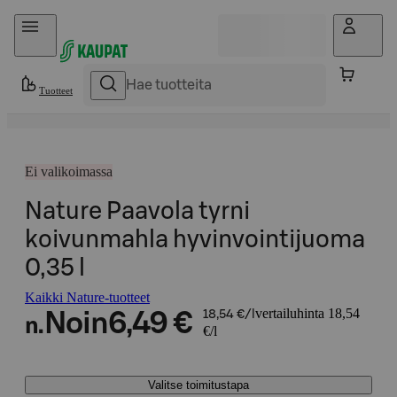
Hyppää sisältöön
Tuotteet
Ei valikoimassa
Nature Paavola tyrni
koivunmahla hyvinvointijuoma
0,35 l
Kaikki Nature-tuotteet
vertailuhinta 18,54
Noin
6,49 €
18,54 €/l
n.
€/l
Valitse toimitustapa