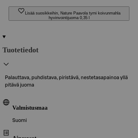
Lisää suosikkeihin, Nature Paavola tyrni koivunmahla
hyvinvointijuoma 0,35 l
Tuotetiedot
Palauttava, puhdistava, piristävä, nestetasapainoa yllä
pitävä juoma
Valmistusmaa
Suomi