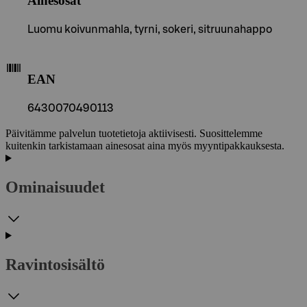
Ainesosat
Luomu koivunmahla, tyrni, sokeri, sitruunahappo
EAN
6430070490113
Päivitämme palvelun tuotetietoja aktiivisesti. Suosittelemme
kuitenkin tarkistamaan ainesosat aina myös myyntipakkauksesta.
Ominaisuudet
Ravintosisältö