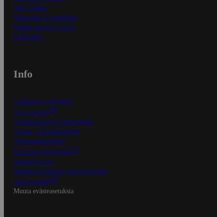
Näin maksat
Näin tilaat ja muokkaat
Kaikki ohjeet ja vinkit
In English
Info
S-Business yrityksille
Oiva-raportit
Osuuskauppojen yhteystiedot
Tilaus- ja toimitusehdot
Tietosuojakäytäntö
Palvelun käyttöehdot
Saavutettavuus
Mobiilisovelluksen saavutettavuus
Mainostajalle
Muuta evästeasetuksia