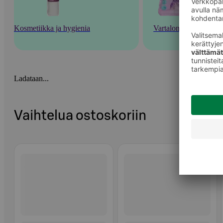
Kosmetiikka ja hygienia
Vartalonhoito
Ladataan...
Vaihtelua ostoskoriin
Ohita listaus