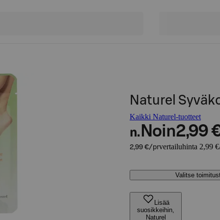
Naturel Syväko
Kaikki Naturel-tuotteet
Noin
2,99 
n.
vertailuhinta 2,99 €
2,99 €/pr
Valitse toimitu
Lisää
suosikkeihin,
Naturel