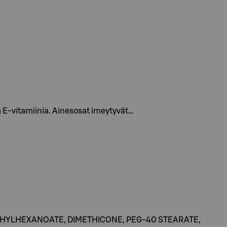
a E-vitamiinia. Ainesosat imeytyvät…
ETHYLHEXANOATE, DIMETHICONE, PEG-40 STEARATE,