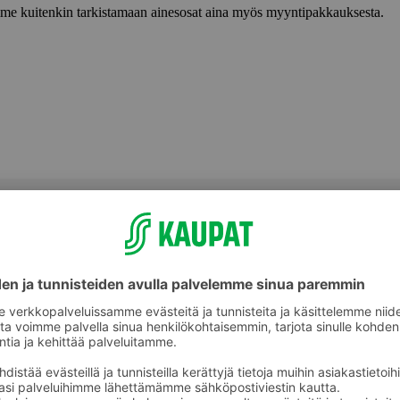
lemme kuitenkin tarkistamaan ainesosat aina myös myyntipakkauksesta.