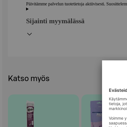
Päivitämme palvelun tuotetietoja aktiivisesti. Suositte
Sijainti myymälässä
Katso myös