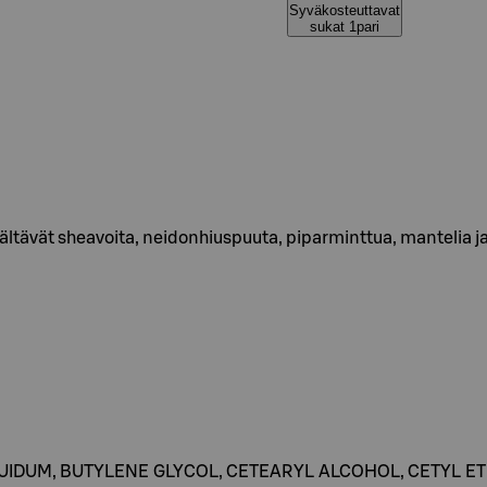
Syväkosteuttavat
sukat 1pari
sältävät sheavoita, neidonhiuspuuta, piparminttua, mantelia j
QUIDUM, BUTYLENE GLYCOL, CETEARYL ALCOHOL, CETYL 