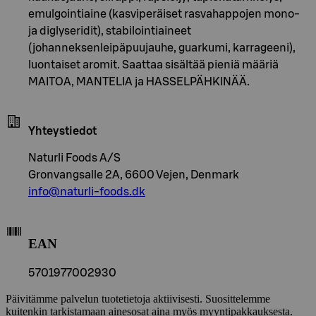
emulgointiaine (kasviperäiset rasvahappojen mono-
ja diglyseridit), stabilointiaineet
(johanneksenleipäpuujauhe, guarkumi, karrageeni),
luontaiset aromit. Saattaa sisältää pieniä määriä
MAITOA, MANTELIA ja HASSELPÄHKINÄÄ.
Yhteystiedot
Naturli Foods A/S
Gronvangsalle 2A, 6600 Vejen, Denmark
info@naturli-foods.dk
EAN
5701977002930
Päivitämme palvelun tuotetietoja aktiivisesti. Suosittelemme
kuitenkin tarkistamaan ainesosat aina myös myyntipakkauksesta.