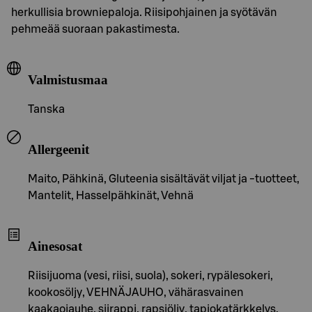
herkullisia browniepaloja. Riisipohjainen ja syötävän
pehmeää suoraan pakastimesta.
Valmistusmaa
Tanska
Allergeenit
Maito, Pähkinä, Gluteenia sisältävät viljat ja -tuotteet,
Mantelit, Hasselpähkinät, Vehnä
Ainesosat
Riisijuoma (vesi, riisi, suola), sokeri, rypälesokeri,
kookosöljy, VEHNÄJAUHO, vähärasvainen
kaakaojauhe, siirappi, rapsiöljy, tapiokatärkkelys,