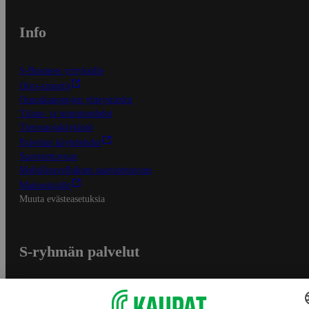
Info
S-Business yrityksille
Oiva-raportit
Osuuskauppojen yhteystiedot
Tilaus- ja toimitusehdot
Tietosuojakäytäntö
Palvelun käyttöehdot
Saavutettavuus
Mobiilisovelluksen saavutettavuus
Mainostajalle
Muuta evästeasetuksia
S-ryhmän palvelut
S-ryhmä
Asiakasomistajuus