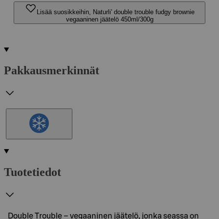
Lisää suosikkeihin, Naturli' double trouble fudgy brownie
vegaaninen jäätelö 450ml/300g
Pakkausmerkinnät
Tuotetiedot
Double Trouble – vegaaninen jäätelö, jonka seassa on