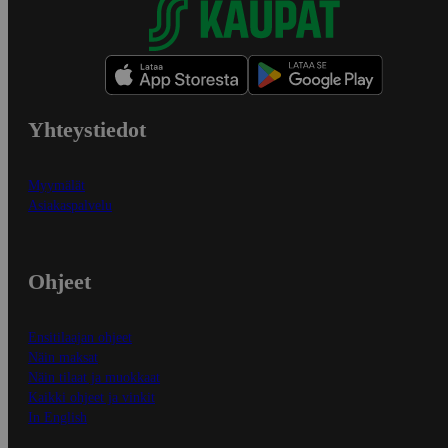
Yhteystiedot
Myymälät
Asiakaspalvelu
Ohjeet
Ensitilaajan ohjeet
Näin maksat
Näin tilaat ja muokkaat
Kaikki ohjeet ja vinkit
In English