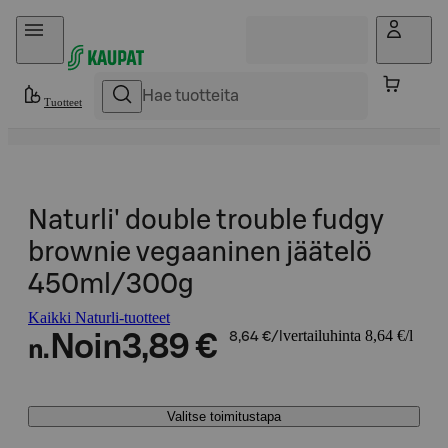
Hyppää sisältöön
Tuotteet
Naturli' double trouble fudgy
brownie vegaaninen jäätelö
450ml/300g
Kaikki Naturli-tuotteet
vertailuhinta 8,64 €/l
Noin
3,89 €
8,64 €/l
n.
Valitse toimitustapa